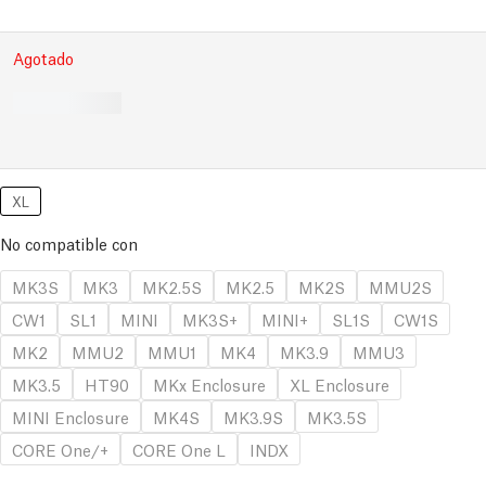
Agotado
XL
No compatible con
MK3S
MK3
MK2.5S
MK2.5
MK2S
MMU2S
CW1
SL1
MINI
MK3S+
MINI+
SL1S
CW1S
MK2
MMU2
MMU1
MK4
MK3.9
MMU3
MK3.5
HT90
MKx Enclosure
XL Enclosure
MINI Enclosure
MK4S
MK3.9S
MK3.5S
CORE One/+
CORE One L
INDX