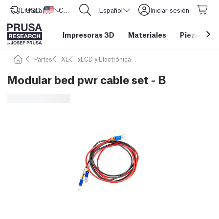
Envío a
USD ($)
Estados Unidos
CORE One L: ¡Ya disponible!
Español
Iniciar sesión
Impresoras 3D
Materiales
Piezas y a
Partes
XL
xLCD y Electrónica
Modular bed pwr cable set - B