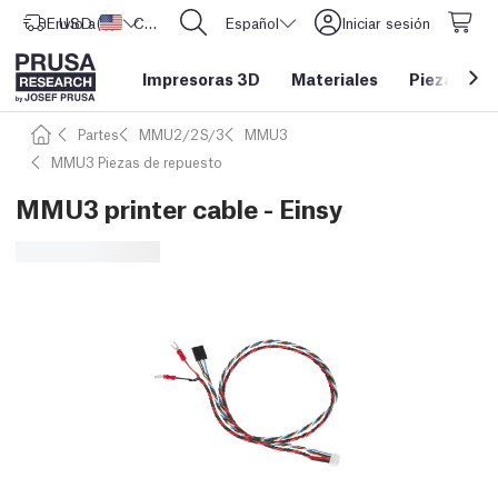
Envío a
USD ($)
Estados Unidos
CORE One L: ¡Ya disponible!
Español
Iniciar sesión
Impresoras 3D
Materiales
Piezas y a
Partes
MMU2/2S/3
MMU3
MMU3 Piezas de repuesto
MMU3 printer cable - Einsy