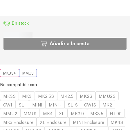
En stock
Añadir a la cesta
MK3S+
MMU3
No compatible con
MK3S
MK3
MK2.5S
MK2.5
MK2S
MMU2S
CW1
SL1
MINI
MINI+
SL1S
CW1S
MK2
MMU2
MMU1
MK4
XL
MK3.9
MK3.5
HT90
MKx Enclosure
XL Enclosure
MINI Enclosure
MK4S