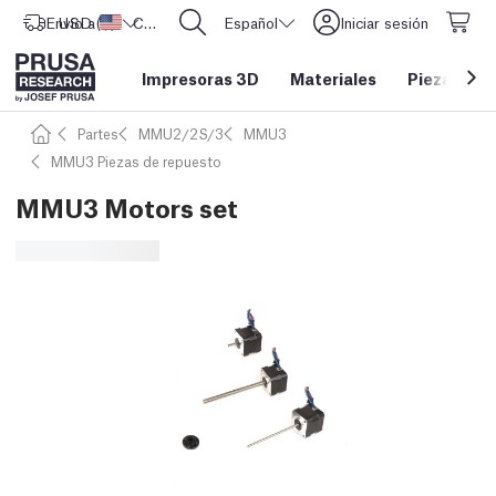
Envío a
USD ($)
Estados Unidos
CORE One L: ¡Ya disponible!
Español
Iniciar sesión
Impresoras 3D
Materiales
Piezas y a
Partes
MMU2/2S/3
MMU3
MMU3 Piezas de repuesto
MMU3 Motors set