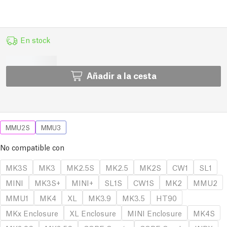
En stock
Añadir a la cesta
MMU2S
MMU3
No compatible con
MK3S
MK3
MK2.5S
MK2.5
MK2S
CW1
SL1
MINI
MK3S+
MINI+
SL1S
CW1S
MK2
MMU2
MMU1
MK4
XL
MK3.9
MK3.5
HT90
MKx Enclosure
XL Enclosure
MINI Enclosure
MK4S