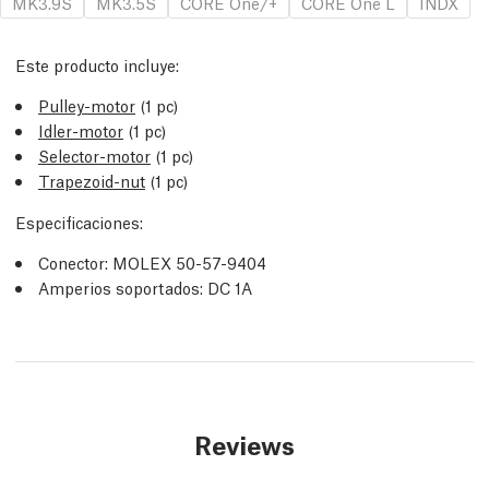
MK3.9S
MK3.5S
CORE One/+
CORE One L
INDX
Este producto incluye:
Pulley-motor
(1 pc)
Idler-motor
(1 pc)
Selector-motor
(1 pc)
Trapezoid-nut
(1 pc)
Especificaciones:
Conector: MOLEX 50-57-9404
Amperios soportados: DC 1A
Reviews