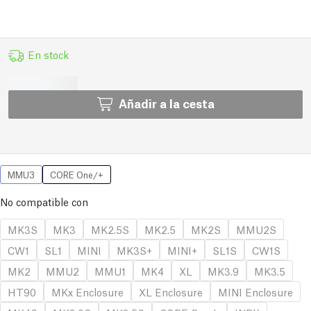
En stock
Añadir a la cesta
MMU3
CORE One/+
No compatible con
MK3S
MK3
MK2.5S
MK2.5
MK2S
MMU2S
CW1
SL1
MINI
MK3S+
MINI+
SL1S
CW1S
MK2
MMU2
MMU1
MK4
XL
MK3.9
MK3.5
HT90
MKx Enclosure
XL Enclosure
MINI Enclosure