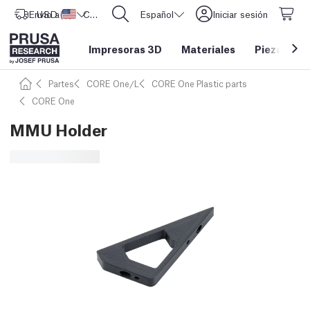
Envío a
USD ($)
Estados Unidos
CORE One L: ¡Ya disponible!
Español
Iniciar sesión
Impresoras 3D
Materiales
Piezas y a
Partes
CORE One/L
CORE One Plastic parts
CORE One
MMU Holder