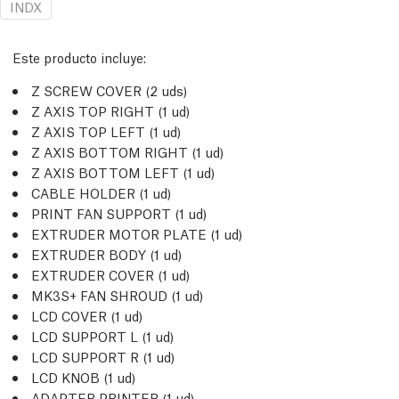
INDX
Este producto incluye:
Z SCREW COVER (2
uds
)
Z AXIS TOP RIGHT (1
ud
)
Z AXIS TOP LEFT (1
ud
)
Z AXIS BOTTOM RIGHT (1
ud
)
Z AXIS BOTTOM LEFT (1
ud
)
CABLE HOLDER (1
ud
)
PRINT FAN SUPPORT (1
ud
)
EXTRUDER MOTOR PLATE (1
ud
)
EXTRUDER BODY (1
ud
)
EXTRUDER COVER (1
ud
)
MK3S+ FAN SHROUD (1
ud
)
LCD COVER (1
ud
)
LCD SUPPORT L (1
ud
)
LCD SUPPORT R (1
ud
)
LCD KNOB (1
ud
)
ADAPTER PRINTER (1
ud
)