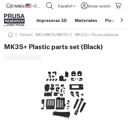
Envío a
USD ($)
Estados Unidos
CORE One L: ¡Ya disponible!
Español
Iniciar sesión
Impresoras 3D
Materiales
Piezas y a
Partes
MK3/MK3S/MK3S+
MK3/S/+ Piezas plásticas
MK3S+ Plastic parts set (Black)