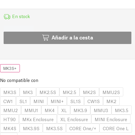
En stock
Añadir a la cesta
MK3S+
No compatible con
MK3S
MK3
MK2.5S
MK2.5
MK2S
MMU2S
CW1
SL1
MINI
MINI+
SL1S
CW1S
MK2
MMU2
MMU1
MK4
XL
MK3.9
MMU3
MK3.5
HT90
MKx Enclosure
XL Enclosure
MINI Enclosure
MK4S
MK3.9S
MK3.5S
CORE One/+
CORE One L