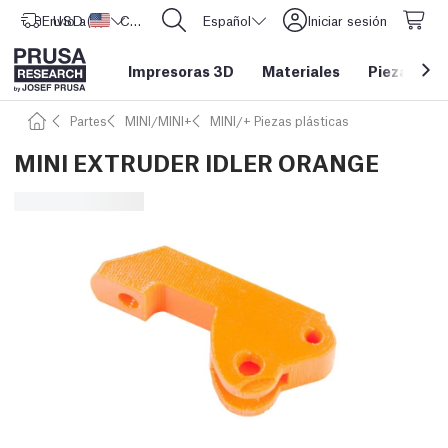
Envío a
USD ($)
Estados Unidos
CORE One L: ¡Ya disponible!
Español
Iniciar sesión
Impresoras 3D
Materiales
Piezas y a
Partes
MINI/MINI+
MINI/+ Piezas plásticas
MINI EXTRUDER IDLER ORANGE