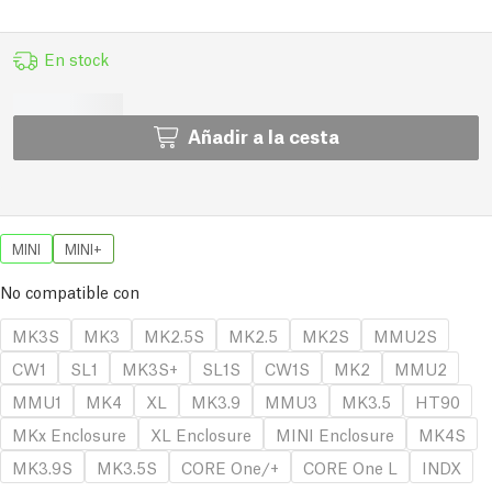
En stock
Añadir a la cesta
MINI
MINI+
No compatible con
MK3S
MK3
MK2.5S
MK2.5
MK2S
MMU2S
CW1
SL1
MK3S+
SL1S
CW1S
MK2
MMU2
MMU1
MK4
XL
MK3.9
MMU3
MK3.5
HT90
MKx Enclosure
XL Enclosure
MINI Enclosure
MK4S
MK3.9S
MK3.5S
CORE One/+
CORE One L
INDX