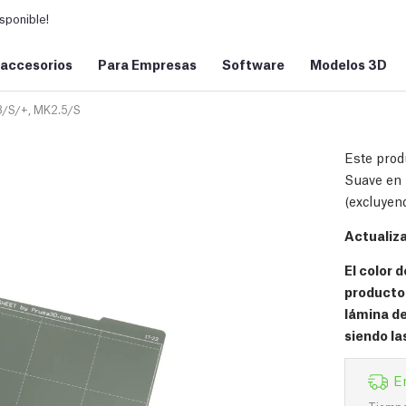
sponible!
 accesorios
Para Empresas
Software
Modelos 3D
/S/+, MK2.5/S
Este prod
Suave en 
(excluyen
Actualiza
El color 
producto 
lámina de
siendo la
E