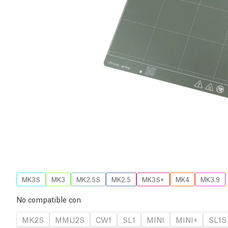
MK3S
MK3
MK2.5S
MK2.5
MK3S+
MK4
MK3.9
No compatible con
MK2S
MMU2S
CW1
SL1
MINI
MINI+
SL1S