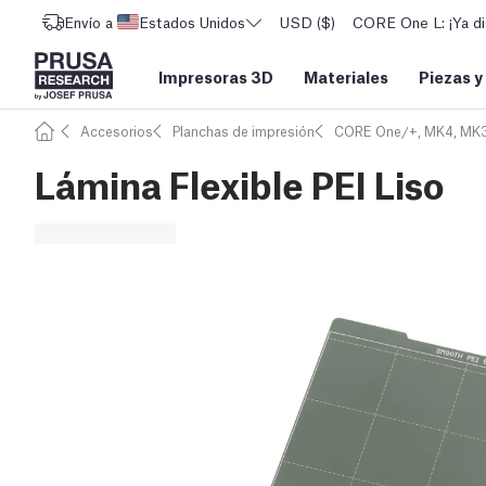
Envío a
Estados Unidos
USD ($)
CORE One L: ¡Ya di
Impresoras 3D
Materiales
Piezas y
Accesorios
Planchas de impresión
CORE One/+, MK4, MK3
Lámina Flexible PEI Liso