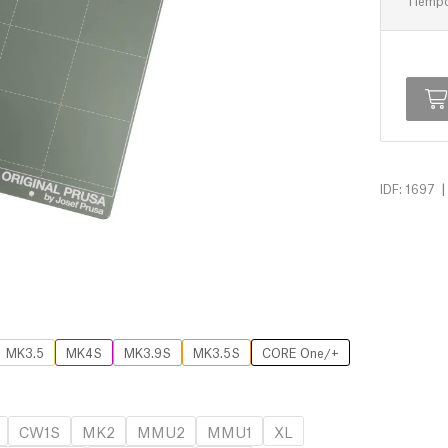
Tiempo 
|
IDF: 1697
MK3.5
MK4S
MK3.9S
MK3.5S
CORE One/+
CW1S
MK2
MMU2
MMU1
XL