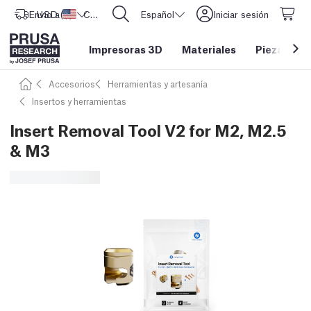
Envío a
USD ($)
Estados Unidos
CORE One L: ¡Ya disponible!
Español
Iniciar sesión
Impresoras 3D
Materiales
Piezas y a
Accesorios
Herramientas y artesanía
Insertos y herramientas
Insert Removal Tool V2 for M2, M2.5
& M3