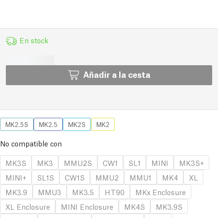
En stock
Añadir a la cesta
MK2.5S
MK2.5
MK2S
MK2
No compatible con
MK3S
MK3
MMU2S
CW1
SL1
MINI
MK3S+
MINI+
SL1S
CW1S
MMU2
MMU1
MK4
XL
MK3.9
MMU3
MK3.5
HT90
MKx Enclosure
XL Enclosure
MINI Enclosure
MK4S
MK3.9S