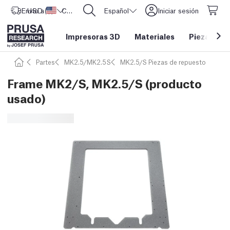
Envío a
USD ($)
Estados Unidos
CORE One L: ¡Ya disponible!
Español
Iniciar sesión
Impresoras 3D
Materiales
Piezas y a
Partes
MK2.5/MK2.5S
MK2.5/S Piezas de repuesto
Frame MK2/S, MK2.5/S (producto
usado)