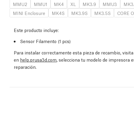
MMU2
MMU1
MK4
XL
MK3.9
MMU3
MK3
MINI Enclosure
MK4S
MK3.9S
MK3.5S
CORE O
Este producto incluye:
Sensor Filamento (1 pcs)
Para instalar correctamente esta pieza de recambio, visit
en
help.prusa3d.com
, selecciona tu modelo de impresora e
reparación.