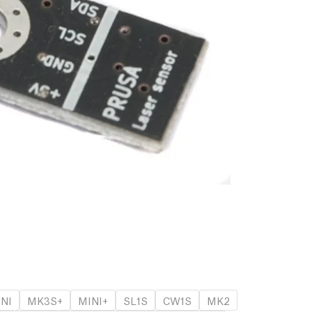
NI
MK3S+
MINI+
SL1S
CW1S
MK2