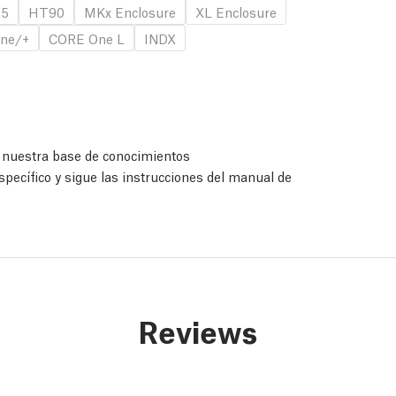
.5
HT90
MKx Enclosure
XL Enclosure
ne/+
CORE One L
INDX
a nuestra base de conocimientos
specífico y sigue las instrucciones del manual de
Reviews