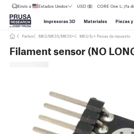
Envío a
Estados Unidos
USD ($)
CORE One L: ¡Ya di
Impresoras 3D
Materiales
Piezas y
Partes
MK3/MK3S/MK3S+
MK3/S/+ Piezas de repuesto
Filament sensor (NO LO