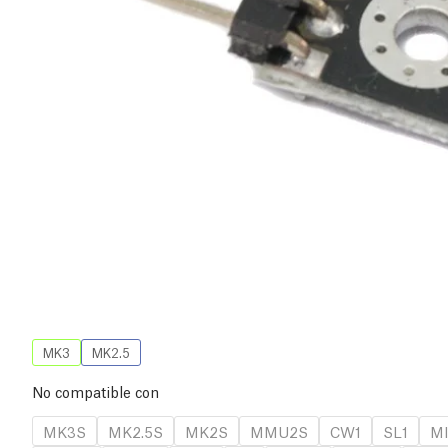
MK3
MK2.5
No compatible con
MK3S
MK2.5S
MK2S
MMU2S
CW1
SL1
MI