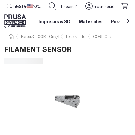
Envío a
USD ($)
Estados Unidos
CORE One L: ¡Ya disponible!
Español
Iniciar sesión
Impresoras 3D
Materiales
Piezas y a
Partes
CORE One/L
Exoskeleton
CORE One
FILAMENT SENSOR