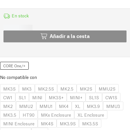
En stock
Añadir a la cesta
CORE One/+
No compatible con
MK3S
MK3
MK2.5S
MK2.5
MK2S
MMU2S
CW1
SL1
MINI
MK3S+
MINI+
SL1S
CW1S
MK2
MMU2
MMU1
MK4
XL
MK3.9
MMU3
MK3.5
HT90
MKx Enclosure
XL Enclosure
MINI Enclosure
MK4S
MK3.9S
MK3.5S