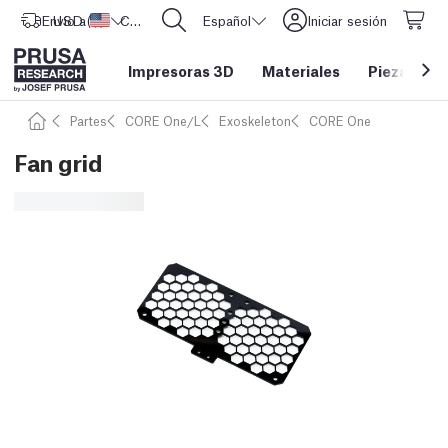
Envío a
USD ($)
Estados Unidos
CORE One L: ¡Ya disponible!
Español
Iniciar sesión
Impresoras 3D
Materiales
Piezas y a
Partes
CORE One/L
Exoskeleton
CORE One
Fan grid