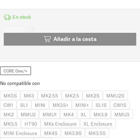
En stock
Añadir a la cesta
CORE One/+
No compatible con
MK3S
MK3
MK2.5S
MK2.5
MK2S
MMU2S
CW1
SL1
MINI
MK3S+
MINI+
SL1S
CW1S
MK2
MMU2
MMU1
MK4
XL
MK3.9
MMU3
MK3.5
HT90
MKx Enclosure
XL Enclosure
MINI Enclosure
MK4S
MK3.9S
MK3.5S