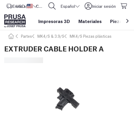
Envío a
USD ($)
Estados Unidos
CORE One L: ¡Ya disponible!
Español
Iniciar sesión
Impresoras 3D
Materiales
Piezas y a
Partes
MK4/S & 3.9/S
MK4/S Piezas plásticas
EXTRUDER CABLE HOLDER A