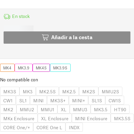
En stock
Añadir a la cesta
MK4
MK3.9
MK4S
MK3.9S
No compatible con
MK3S
MK3
MK2.5S
MK2.5
MK2S
MMU2S
CW1
SL1
MINI
MK3S+
MINI+
SL1S
CW1S
MK2
MMU2
MMU1
XL
MMU3
MK3.5
HT90
MKx Enclosure
XL Enclosure
MINI Enclosure
MK3.5S
CORE One/+
CORE One L
INDX