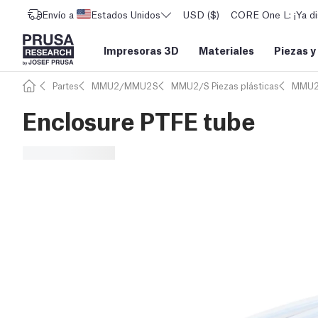
Envío a
Estados Unidos
USD ($)
CORE One L: ¡Ya di
Impresoras 3D
Materiales
Piezas y
Partes
MMU2/MMU2S
MMU2/S Piezas plásticas
MMU2
Enclosure PTFE tube