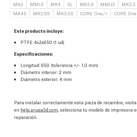
MK2
MMU1
MK4
XL
MK3.9
MMU3
MK3.5
MK4S
MK3.9S
MK3.5S
CORE One/+
CORE One
Este producto incluye:
PTFE 4x2x650 (1
ud
)
Especificaciones:
Longitud: 650 (tolerancia +/- 1.0 mm)
Diámetro interior: 2 mm
Diámetro exterior: 4 mm
Para instalar correctamente esta pieza de recambio, visit
en
help.prusa3d.com
, selecciona tu modelo de impresora e
reparación.