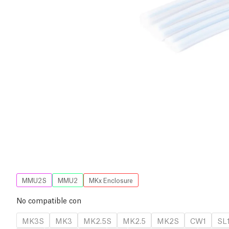
MMU2S
MMU2
MKx Enclosure
No compatible con
MK3S
MK3
MK2.5S
MK2.5
MK2S
CW1
SL