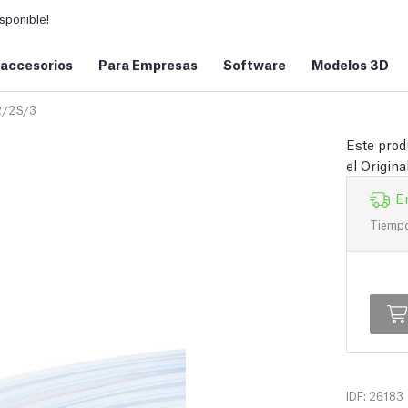
sponible!
 accesorios
Para Empresas
Software
Modelos 3D
/2S/3
Este prod
el Origin
E
Tiempo 
IDF: 26183