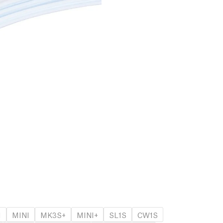
1
MINI
MK3S+
MINI+
SL1S
CW1S