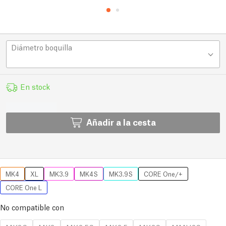
Diámetro boquilla
En stock
Añadir a la cesta
MK4
XL
MK3.9
MK4S
MK3.9S
CORE One/+
CORE One L
No compatible con