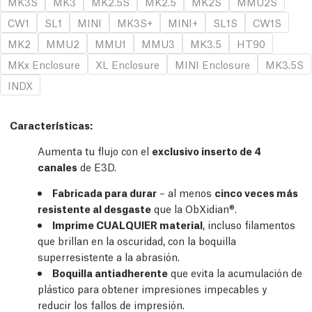
MK3S
MK3
MK2.5S
MK2.5
MK2S
MMU2S
CW1
SL1
MINI
MK3S+
MINI+
SL1S
CW1S
MK2
MMU2
MMU1
MMU3
MK3.5
HT90
MKx Enclosure
XL Enclosure
MINI Enclosure
MK3.5S
INDX
Características
:
Aumenta tu flujo con el
exclusivo inserto de 4
canales
de E3D.
Fabricada para durar
– al menos
cinco veces más
resistente al desgaste
que la ObXidian®.
Imprime CUALQUIER material
, incluso filamentos
que brillan en la oscuridad, con la boquilla
superresistente a la abrasión.
Boquilla antiadherente
que evita la acumulación de
plástico para obtener impresiones impecables y
reducir los fallos de impresión.