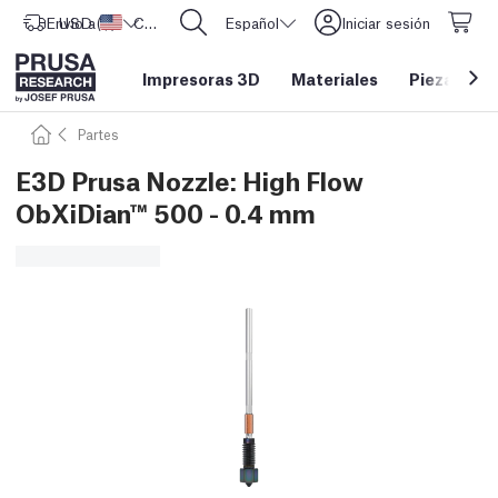
Envío a
USD ($)
Estados Unidos
CORE One L: ¡Ya disponible!
Español
Iniciar sesión
Impresoras 3D
Materiales
Piezas y a
Partes
E3D Prusa Nozzle: High Flow
ObXiDian™ 500 - 0.4 mm