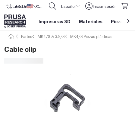
Envío a
USD ($)
Estados Unidos
CORE One L: ¡Ya disponible!
Español
Iniciar sesión
Impresoras 3D
Materiales
Piezas y a
Partes
MK4/S & 3.9/S
MK4/S Piezas plásticas
Cable clip