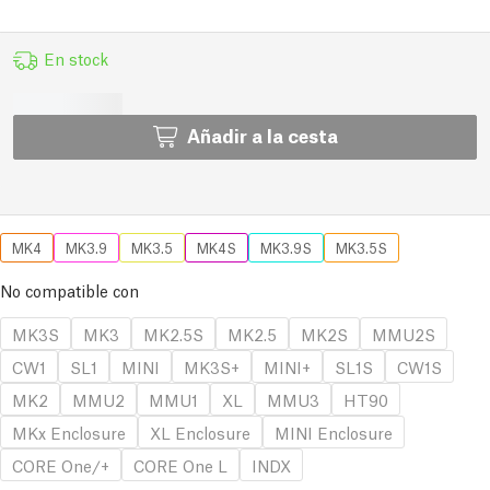
En stock
Añadir a la cesta
MK4
MK3.9
MK3.5
MK4S
MK3.9S
MK3.5S
No compatible con
MK3S
MK3
MK2.5S
MK2.5
MK2S
MMU2S
CW1
SL1
MINI
MK3S+
MINI+
SL1S
CW1S
MK2
MMU2
MMU1
XL
MMU3
HT90
MKx Enclosure
XL Enclosure
MINI Enclosure
CORE One/+
CORE One L
INDX