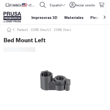
Envío a
USD ($)
Estados Unidos
CORE One L: ¡Ya disponible!
Español
Iniciar sesión
Impresoras 3D
Materiales
Piezas y a
Partes
CORE One/L
CORE One L
Bed Mount Left