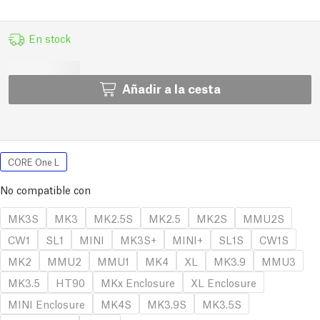
En stock
Añadir a la cesta
CORE One L
No compatible con
MK3S
MK3
MK2.5S
MK2.5
MK2S
MMU2S
CW1
SL1
MINI
MK3S+
MINI+
SL1S
CW1S
MK2
MMU2
MMU1
MK4
XL
MK3.9
MMU3
MK3.5
HT90
MKx Enclosure
XL Enclosure
MINI Enclosure
MK4S
MK3.9S
MK3.5S