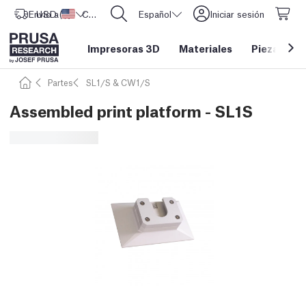
Envío a
USD ($)
Estados Unidos
CORE One L: ¡Ya disponible!
Español
Iniciar sesión
Impresoras 3D
Materiales
Piezas y a
Partes
SL1/S & CW1/S
Assembled print platform - SL1S