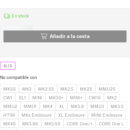
En stock
Añadir a la cesta
SL1S
No compatible con
MK3S
MK3
MK2.5S
MK2.5
MK2S
MMU2S
CW1
SL1
MINI
MK3S+
MINI+
CW1S
MK2
MMU2
MMU1
MK4
XL
MK3.9
MMU3
MK3.5
HT90
MKx Enclosure
XL Enclosure
MINI Enclosure
MK4S
MK3.9S
MK3.5S
CORE One/+
CORE One L