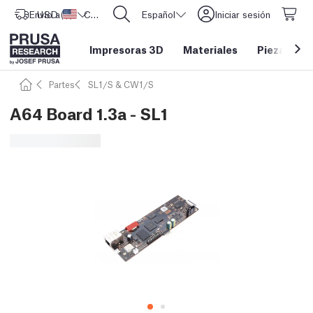
Envío a
USD ($)
Estados Unidos
CORE One L: ¡Ya disponible!
Español
Iniciar sesión
Impresoras 3D
Materiales
Piezas y a
Partes
SL1/S & CW1/S
A64 Board 1.3a - SL1