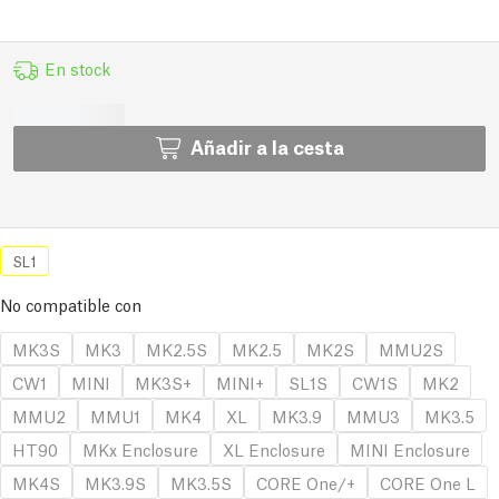
En stock
Añadir a la cesta
SL1
No compatible con
MK3S
MK3
MK2.5S
MK2.5
MK2S
MMU2S
CW1
MINI
MK3S+
MINI+
SL1S
CW1S
MK2
MMU2
MMU1
MK4
XL
MK3.9
MMU3
MK3.5
HT90
MKx Enclosure
XL Enclosure
MINI Enclosure
MK4S
MK3.9S
MK3.5S
CORE One/+
CORE One L