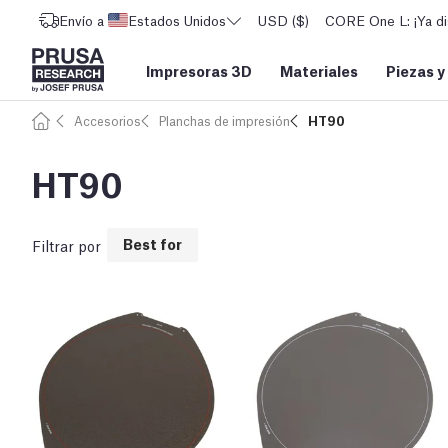
Envío a
Estados Unidos
USD ($)
CORE One L: ¡Ya di
Impresoras 3D
Materiales
Piezas y
Accesorios
Planchas de impresión
HT90
HT90
Best for
Filtrar por