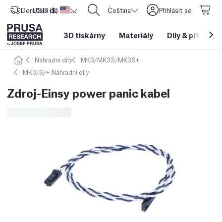
Doručení do
USD ($)
Spojené státy americké
CORE One L: Nyní skladem!
Čeština
Přihlásit se
3D tiskárny
Materiály
Díly
&
příslušen
Náhradní díly
MK3/MK3S/MK3S+
MK3/S/+ Náhradní díly
Zdroj-Einsy power panic kabel