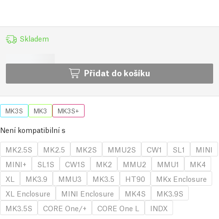
Skladem
Přidat do košíku
MK3S
MK3
MK3S+
Není kompatibilní s
MK2.5S
MK2.5
MK2S
MMU2S
CW1
SL1
MINI
MINI+
SL1S
CW1S
MK2
MMU2
MMU1
MK4
XL
MK3.9
MMU3
MK3.5
HT90
MKx Enclosure
XL Enclosure
MINI Enclosure
MK4S
MK3.9S
MK3.5S
CORE One/+
CORE One L
INDX