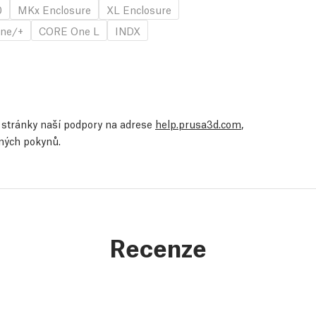
0
MKx Enclosure
XL Enclosure
ne/+
CORE One L
INDX
te stránky naší podpory na adrese
help.prusa3d.com
,
ených pokynů.
Recenze