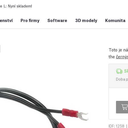
 L: Nyní skladem!
šenství
Pro firmy
Software
3D modely
Komunita
l
Toto je n
the
černý
S
Doba př
|
IDF: 1258