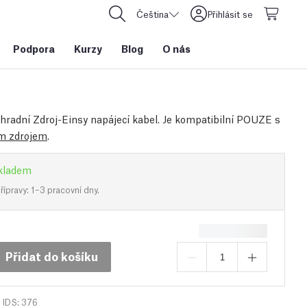
Čeština
Přihlásit se
Podpora
Kurzy
Blog
O nás
áhradní Zdroj-Einsy napájecí kabel. Je kompatibilní POUZE s
m zdrojem
.
kladem
ípravy: 1–3 pracovní dny.
Přidat do košíku
IDS: 376