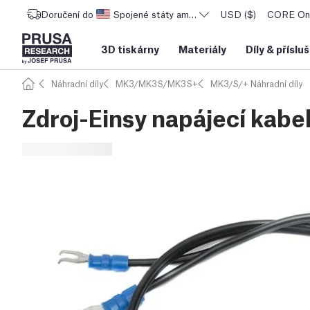
Doručení do
Spojené státy americké
USD ($)
CORE One
3D tiskárny
Materiály
Díly
&
příslu
Náhradní díly
MK3/MK3S/MK3S+
MK3/S/+ Náhradní díly
Zdroj-Einsy napájecí kabe