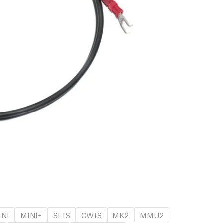
INI
MINI+
SL1S
CW1S
MK2
MMU2