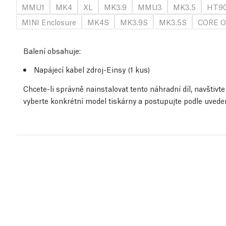
MMU1
MK4
XL
MK3.9
MMU3
MK3.5
HT9
MINI Enclosure
MK4S
MK3.9S
MK3.5S
CORE O
Balení obsahuje:
Napájecí kabel zdroj-Einsy (1 kus)
Chcete-li správně nainstalovat tento náhradní díl, navštiv
vyberte konkrétní model tiskárny a postupujte podle uved