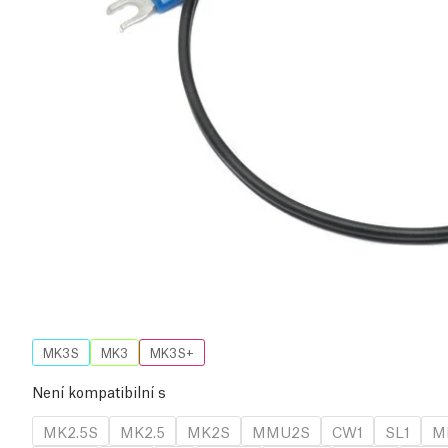
MK3S
MK3
MK3S+
Není kompatibilní s
MK2.5S
MK2.5
MK2S
MMU2S
CW1
SL1
M