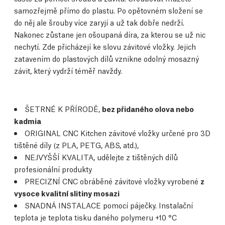
samozřejmě přímo do plastu. Po opětovném složení se
do něj ale šrouby více zaryjí a už tak dobře nedrží.
Nakonec zůstane jen ošoupaná díra, za kterou se už nic
nechytí. Zde přicházejí ke slovu závitové vložky. Jejich
zatavením do plastových dílů vznikne odolný mosazný
závit, který vydrží téměř navždy.
ŠETRNÉ K PŘÍRODĚ,
bez přidaného olova nebo
kadmia
ORIGINAL CNC Kitchen závitové vložky určené pro 3D
tištěné díly (z PLA, PETG, ABS, atd.),
NEJVYŠŠÍ KVALITA, udělejte z tištěných dílů
profesionální produkty
PRECIZNÍ CNC obráběné závitové vložky vyrobené
z
vysoce kvalitní slitiny mosazi
SNADNÁ INSTALACE pomocí páječky. Instalační
teplota je teplota tisku daného polymeru +10 °C