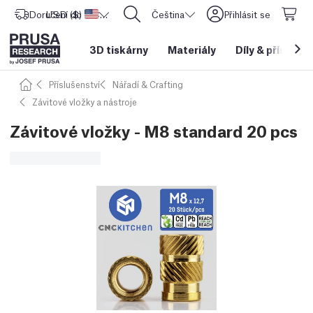
Doručení do
USD ($)
Spojené státy americké
CORE One L: Nyní skladem!
Čeština
Přihlásit se
3D tiskárny
Materiály
Díly
&
příslušen
Příslušenství
Nářadí & Crafting
Závitové vložky a nástroje
Závitové vložky - M8 standard 20 pcs