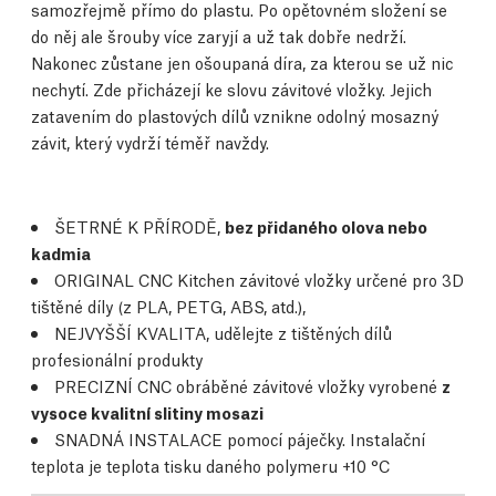
samozřejmě přímo do plastu. Po opětovném složení se
do něj ale šrouby více zaryjí a už tak dobře nedrží.
Nakonec zůstane jen ošoupaná díra, za kterou se už nic
nechytí. Zde přicházejí ke slovu závitové vložky. Jejich
zatavením do plastových dílů vznikne odolný mosazný
závit, který vydrží téměř navždy.
ŠETRNÉ K PŘÍRODĚ,
bez přidaného olova nebo
kadmia
ORIGINAL CNC Kitchen závitové vložky určené pro 3D
tištěné díly (z PLA, PETG, ABS, atd.),
NEJVYŠŠÍ KVALITA, udělejte z tištěných dílů
profesionální produkty
PRECIZNÍ CNC obráběné závitové vložky vyrobené
z
vysoce kvalitní slitiny mosazi
SNADNÁ INSTALACE pomocí páječky. Instalační
teplota je teplota tisku daného polymeru +10 °C