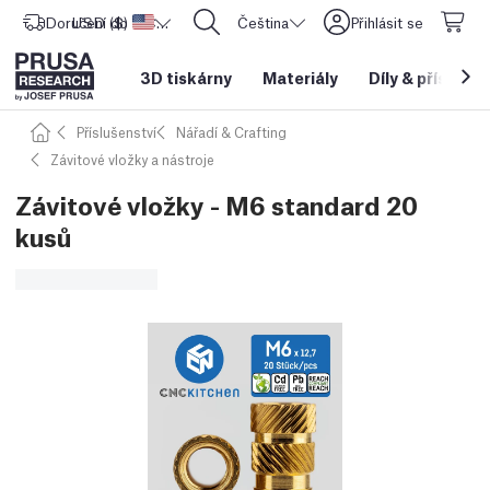
Doručení do
USD ($)
Spojené státy americké
CORE One L: Nyní skladem!
Čeština
Přihlásit se
3D tiskárny
Materiály
Díly
&
příslušen
Příslušenství
Nářadí & Crafting
Závitové vložky a nástroje
Závitové vložky - M6 standard 20
kusů