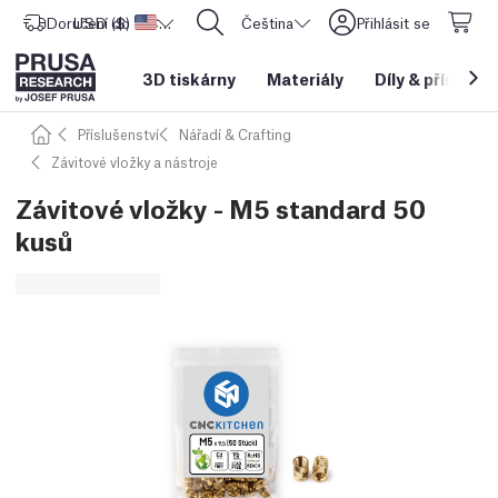
Doručení do
USD ($)
Spojené státy americké
CORE One L: Nyní skladem!
Čeština
Přihlásit se
3D tiskárny
Materiály
Díly
&
příslušen
Příslušenství
Nářadí & Crafting
Závitové vložky a nástroje
Závitové vložky - M5 standard 50
kusů