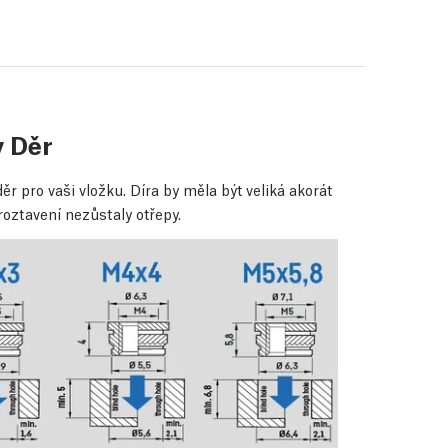
 Děr
ěr pro vaši vložku. Díra by měla být veliká akorát
roztavení nezůstaly otřepy.