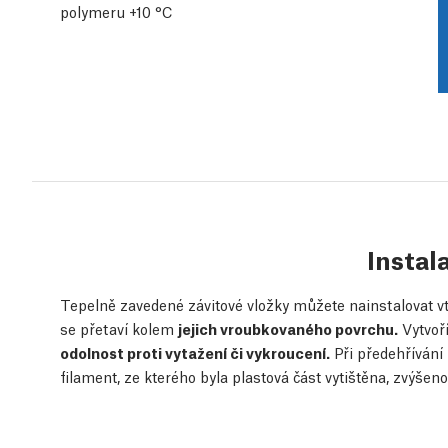
polymeru +10 °C
Instal
Tepelně zavedené závitové vložky můžete nainstalovat vt
se přetaví kolem
jejich vroubkovaného povrchu.
Vytvoř
odolnost proti vytažení či vykroucení.
Při předehřívání 
filament, ze kterého byla plastová část vytištěna, zvýšen