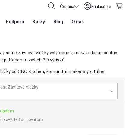
Čeština
Přihlásit se
Podpora
Kurzy
Blog
O nás
avedené závitové vložky vytvořené z mosazi dodají odolný
i opotřebení u vašich 3D výtisků.
vložky od CNC Kitchen, komunitní maker a youtuber.
kost Závitové vložky
kladem
ípravy: 1–3 pracovní dny.