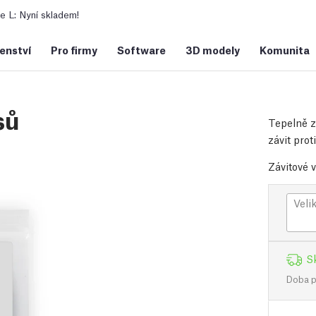
 L: Nyní skladem!
šenství
Pro firmy
Software
3D modely
Komunita
sů
Tepelně z
závit prot
Závitové 
Veli
S
Doba př