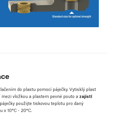
ace
lačením do plastu pomocí páječky. Vytisklý plast
í mezi vložkou a plastem pevné pouto a
zajistí
páječky použijte tiskovou teplotu pro daný
ou o 10°C - 20°C.