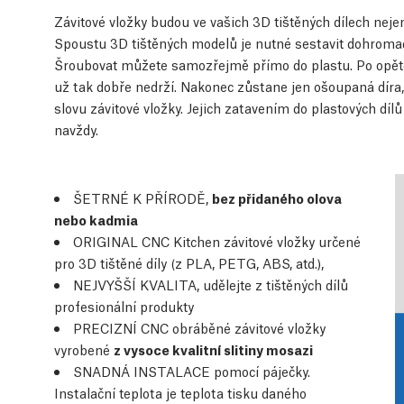
Závitové vložky budou ve vašich 3D tištěných dílech neje
Spoustu 3D tištěných modelů je nutné sestavit dohromady
Šroubovat můžete samozřejmě přímo do plastu. Po opětov
už tak dobře nedrží. Nakonec zůstane jen ošoupaná díra, 
slovu závitové vložky. Jejich zatavením do plastových díl
navždy.
ŠETRNÉ K PŘÍRODĚ,
bez přidaného olova
nebo kadmia
ORIGINAL CNC Kitchen závitové vložky určené
pro 3D tištěné díly (z PLA, PETG, ABS, atd.),
NEJVYŠŠÍ KVALITA, udělejte z tištěných dílů
profesionální produkty
PRECIZNÍ CNC obráběné závitové vložky
vyrobené
z vysoce kvalitní slitiny mosazi
SNADNÁ INSTALACE pomocí páječky.
Instalační teplota je teplota tisku daného