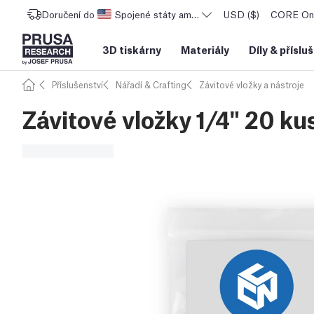
Doručení do
Spojené státy americké
USD ($)
CORE One
3D tiskárny
Materiály
Díly
&
příslu
Příslušenství
Nářadí & Crafting
Závitové vložky a nástroje
Závitové vložky 1/4" 20 ku