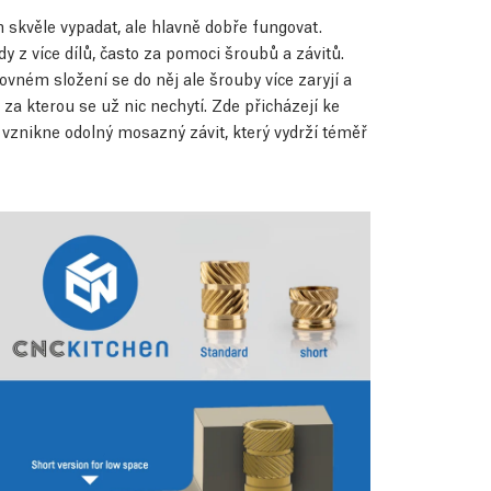
n skvěle vypadat, ale hlavně dobře fungovat.
 z více dílů, často za pomoci šroubů a závitů.
ném složení se do něj ale šrouby více zaryjí a
za kterou se už nic nechytí. Zde přicházejí ke
ů vznikne odolný mosazný závit, který vydrží téměř