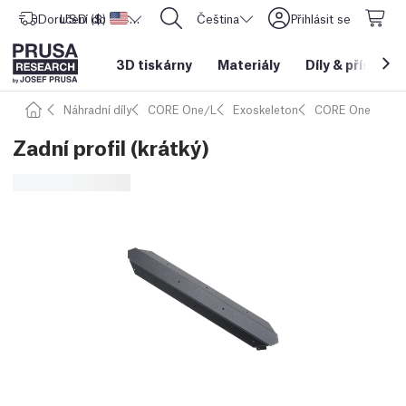
Doručení do
USD ($)
Spojené státy americké
CORE One L: Nyní skladem!
Čeština
Přihlásit se
3D tiskárny
Materiály
Díly
&
příslušen
Náhradní díly
CORE One/L
Exoskeleton
CORE One
Zadní profil (krátký)