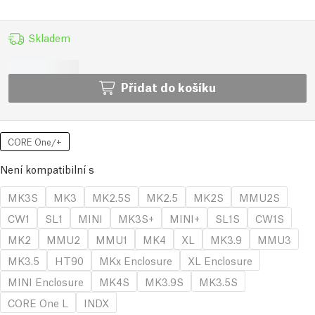
Skladem
Přidat do košíku
CORE One/+
Není kompatibilní s
MK3S
MK3
MK2.5S
MK2.5
MK2S
MMU2S
CW1
SL1
MINI
MK3S+
MINI+
SL1S
CW1S
MK2
MMU2
MMU1
MK4
XL
MK3.9
MMU3
MK3.5
HT90
MKx Enclosure
XL Enclosure
MINI Enclosure
MK4S
MK3.9S
MK3.5S
CORE One L
INDX