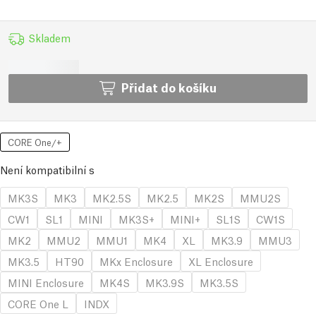
Skladem
Přidat do košíku
CORE One/+
Není kompatibilní s
MK3S
MK3
MK2.5S
MK2.5
MK2S
MMU2S
CW1
SL1
MINI
MK3S+
MINI+
SL1S
CW1S
MK2
MMU2
MMU1
MK4
XL
MK3.9
MMU3
MK3.5
HT90
MKx Enclosure
XL Enclosure
MINI Enclosure
MK4S
MK3.9S
MK3.5S
CORE One L
INDX