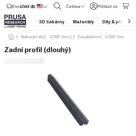
Doručení do
USD ($)
Spojené státy americké
CORE One L: Nyní skladem!
Čeština
Přihlásit se
3D tiskárny
Materiály
Díly
&
příslušen
Náhradní díly
CORE One/L
Exoskeleton
CORE One
Zadní profil (dlouhý)