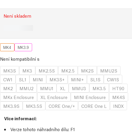
Není skladem
MK4
MK3.9
Není kompatibilní s
MK3S
MK3
MK2.5S
MK2.5
MK2S
MMU2S
CW1
SL1
MINI
MK3S+
MINI+
SL1S
CW1S
MK2
MMU2
MMU1
XL
MMU3
MK3.5
HT90
MKx Enclosure
XL Enclosure
MINI Enclosure
MK4S
MK3.9S
MK3.5S
CORE One/+
CORE One L
INDX
Více informací
:
Verze tohoto náhradního dílu:
F1