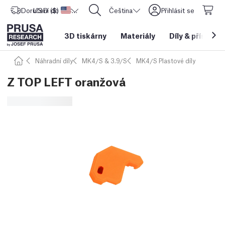
Doručení do
USD ($)
Spojené státy americké
CORE One L: Nyní skladem!
Čeština
Přihlásit se
3D tiskárny
Materiály
Díly
&
příslušen
Náhradní díly
MK4/S & 3.9/S
MK4/S Plastové díly
Z TOP LEFT oranžová