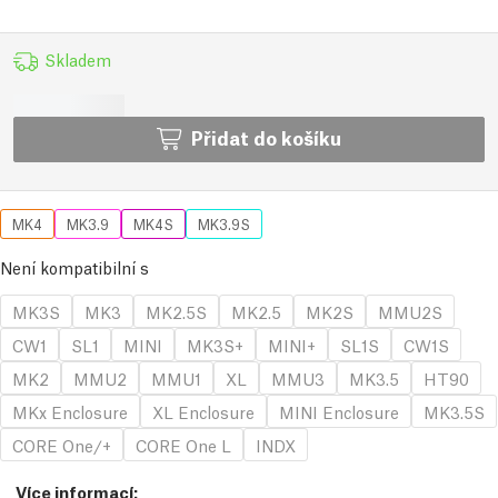
Skladem
Přidat do košíku
MK4
MK3.9
MK4S
MK3.9S
Není kompatibilní s
MK3S
MK3
MK2.5S
MK2.5
MK2S
MMU2S
CW1
SL1
MINI
MK3S+
MINI+
SL1S
CW1S
MK2
MMU2
MMU1
XL
MMU3
MK3.5
HT90
MKx Enclosure
XL Enclosure
MINI Enclosure
MK3.5S
CORE One/+
CORE One L
INDX
Více informací
: