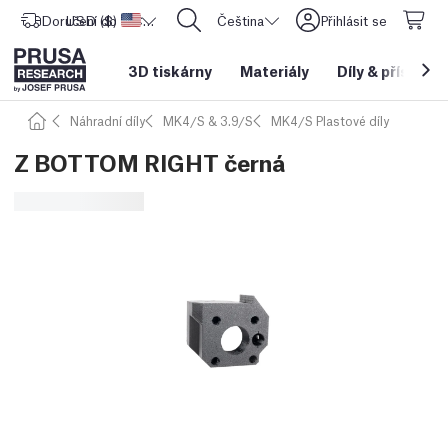
Doručení do
USD ($)
Spojené státy americké
CORE One L: Nyní skladem!
Čeština
Přihlásit se
3D tiskárny
Materiály
Díly
&
příslušen
Náhradní díly
MK4/S & 3.9/S
MK4/S Plastové díly
Z BOTTOM RIGHT černá