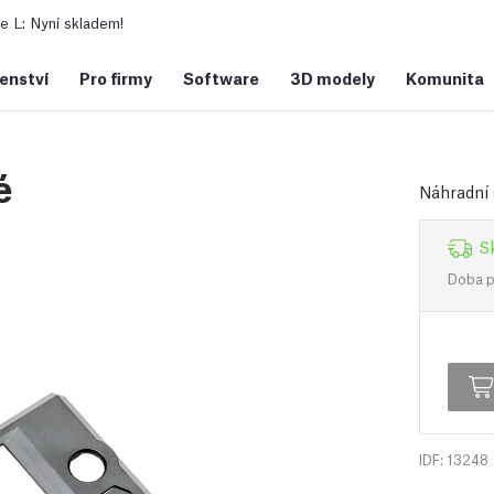
 L: Nyní skladem!
šenství
Pro firmy
Software
3D modely
Komunita
é
Náhradní 
S
Doba př
IDF: 13248