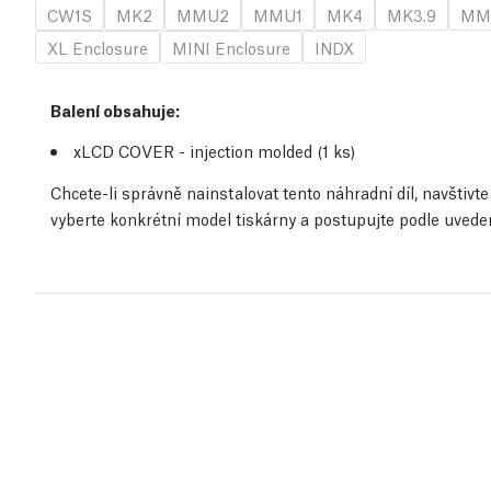
CW1S
MK2
MMU2
MMU1
MK4
MK3.9
MM
XL Enclosure
MINI Enclosure
INDX
Balení obsahuje:
xLCD COVER - injection molded (1
ks
)
Chcete-li správně nainstalovat tento náhradní díl, navštiv
vyberte konkrétní model tiskárny a postupujte podle uved