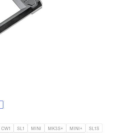
CW1
SL1
MINI
MK3S+
MINI+
SL1S