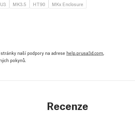
U3
MK3.5
HT90
MKx Enclosure
te stránky naší podpory na adrese
help.prusa3d.com
,
ených pokynů.
Recenze