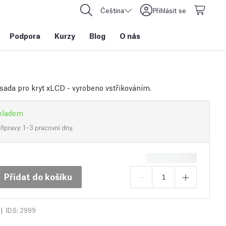
Čeština
Přihlásit se
Podpora
Kurzy
Blog
O nás
sada pro kryt xLCD - vyrobeno vstřikováním.
kladem
ípravy: 1–3 pracovní dny.
Přidat do košíku
|
IDS: 2999