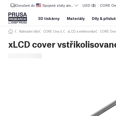
Doručení do
Spojené státy americké
USD ($)
CORE One
3D tiskárny
Materiály
Díly
&
příslu
Náhradní díly
CORE One/L
xLCD a elektronika
CORE One
xLCD cover vstřikolisovan