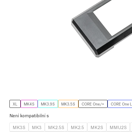
XL
MK4S
MK3.9S
MK3.5S
CORE One/+
CORE One L
Není kompatibilní s
MK3S
MK3
MK2.5S
MK2.5
MK2S
MMU2S