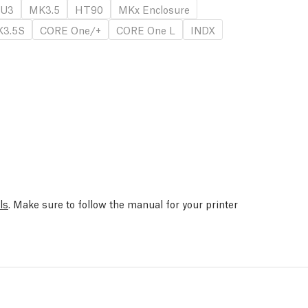
U3
MK3.5
HT90
MKx Enclosure
3.5S
CORE One/+
CORE One L
INDX
ls
. Make sure to follow the manual for your printer