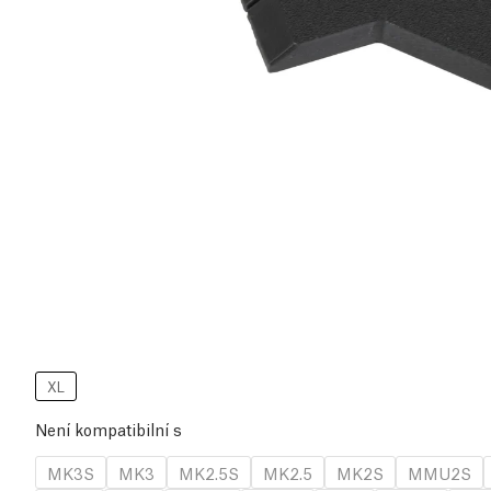
XL
Není kompatibilní s
MK3S
MK3
MK2.5S
MK2.5
MK2S
MMU2S