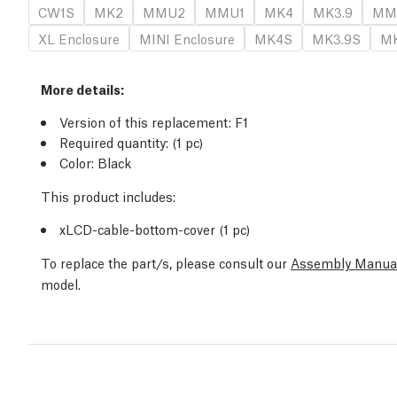
CW1S
MK2
MMU2
MMU1
MK4
MK3.9
MM
XL Enclosure
MINI Enclosure
MK4S
MK3.9S
MK
More details:
Version of this replacement: F1
Required quantity: (1 pc)
Color: Black
This product includes:
xLCD-cable-bottom-cover (1 pc)
To replace the part/s, please consult our
Assembly Manua
model.