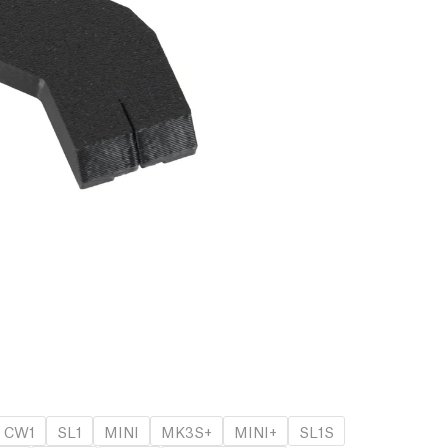
CW1
SL1
MINI
MK3S+
MINI+
SL1S