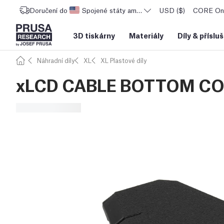
Doručení do
Spojené státy americké
USD ($)
CORE One
3D tiskárny
Materiály
Díly
&
příslu
Náhradní díly
XL
XL Plastové díly
xLCD CABLE BOTTOM C