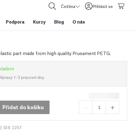
Čeština
Přihlásit se
Podpora
Kurzy
Blog
O nás
plastic part made from high quality Prusament PETG.
kladem
ípravy: 1–3 pracovní dny.
Přidat do košíku
|
IDS: 2257