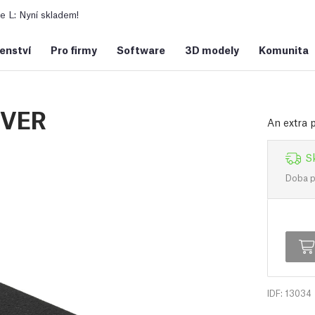
 L: Nyní skladem!
šenství
Pro firmy
Software
3D modely
Komunita
OVER
An extra 
S
Doba př
IDF: 13034