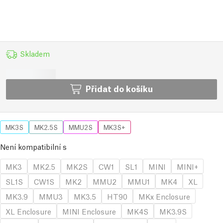
Skladem
Přidat do košíku
MK3S
MK2.5S
MMU2S
MK3S+
Není kompatibilní s
MK3
MK2.5
MK2S
CW1
SL1
MINI
MINI+
SL1S
CW1S
MK2
MMU2
MMU1
MK4
XL
MK3.9
MMU3
MK3.5
HT90
MKx Enclosure
XL Enclosure
MINI Enclosure
MK4S
MK3.9S