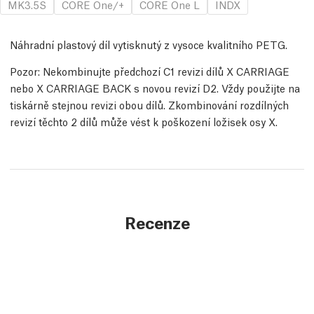
MK3.5S
CORE One/+
CORE One L
INDX
Náhradní plastový díl vytisknutý z vysoce kvalitního PETG.
Pozor: Nekombinujte předchozí C1 revizi dílů X CARRIAGE
nebo X CARRIAGE BACK s novou revizí D2. Vždy použijte na
tiskárně stejnou revizi obou dílů. Zkombinování rozdílných
revizí těchto 2 dílů může vést k poškození ložisek osy X.
Recenze