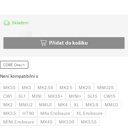
Skladem
Přidat do košíku
CORE One/+
Není kompatibilní s
MK3S
MK3
MK2.5S
MK2.5
MK2S
MMU2S
CW1
SL1
MINI
MK3S+
MINI+
SL1S
CW1S
MK2
MMU2
MMU1
MK4
XL
MK3.9
MMU3
MK3.5
HT90
MKx Enclosure
XL Enclosure
MINI Enclosure
MK4S
MK3.9S
MK3.5S