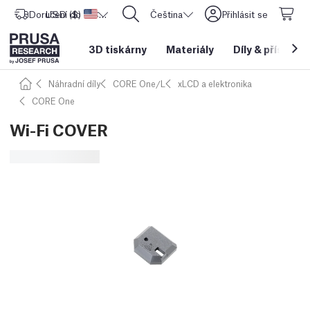
Doručení do
USD ($)
Spojené státy americké
CORE One L: Nyní skladem!
Čeština
Přihlásit se
3D tiskárny
Materiály
Díly
&
příslušen
Náhradní díly
CORE One/L
xLCD a elektronika
CORE One
Wi-Fi COVER