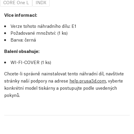
CORE One L
INDX
Více informací
:
Verze tohoto náhradního dílu:
E1
Požadované množství:
(1
ks
)
Barva: černá
Balení obsahuje:
WI-FI-COVER (1
ks
)
Chcete-li správně nainstalovat tento náhradní díl, navštivte
stránky naší podpory na adrese
help.prusa3d.com
, vyberte
konkrétní model tiskárny a postupujte podle uvedených
pokynů.