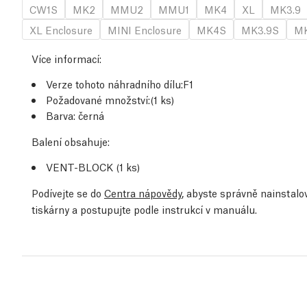
CW1S
MK2
MMU2
MMU1
MK4
XL
MK3.9
XL Enclosure
MINI Enclosure
MK4S
MK3.9S
MK
Více informací
:
Verze tohoto náhradního dílu:
F1
Požadované množství:
(1
ks
)
Barva: černá
Balení obsahuje:
VENT-BLOCK (1
ks
)
Podívejte se do
Centra nápovědy
, abyste správně nainstalov
tiskárny a postupujte podle instrukcí v manuálu.