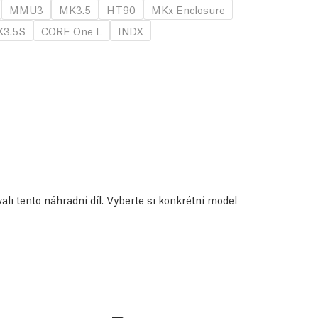
MMU3
MK3.5
HT90
MKx Enclosure
3.5S
CORE One L
INDX
ali tento náhradní díl. Vyberte si konkrétní model