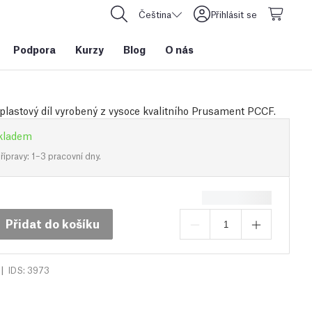
Čeština
Přihlásit se
Podpora
Kurzy
Blog
O nás
plastový díl vyrobený z vysoce kvalitního Prusament PCCF.
kladem
ípravy: 1–3 pracovní dny.
Přidat do košíku
|
IDS: 3973