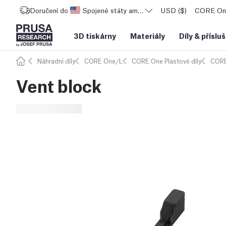
Doručení do
Spojené státy americké
USD ($)
CORE One
3D tiskárny
Materiály
Díly
&
příslu
Náhradní díly
CORE One/L
CORE One Plastové díly
CORE
Vent block