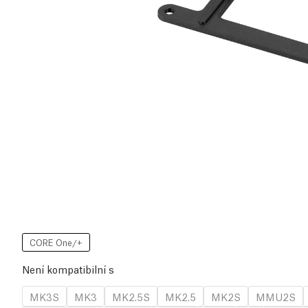
CORE One/+
Není kompatibilní s
MK3S
MK3
MK2.5S
MK2.5
MK2S
MMU2S