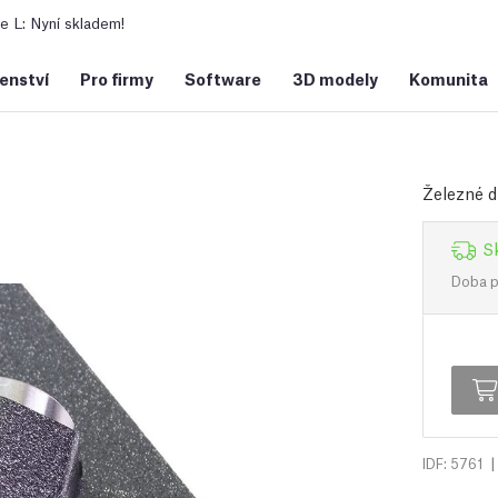
 L: Nyní skladem!
šenství
Pro firmy
Software
3D modely
Komunita
Železné d
S
Doba př
|
IDF: 5761