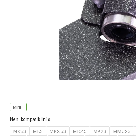
MINI+
Není kompatibilní s
MK3S
MK3
MK2.5S
MK2.5
MK2S
MMU2S