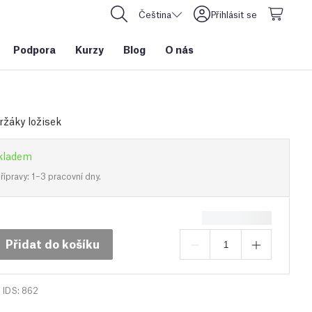
Čeština
Přihlásit se
Podpora
Kurzy
Blog
O nás
ržáky ložisek
kladem
ípravy: 1–3 pracovní dny.
Přidat do košíku
IDS: 862