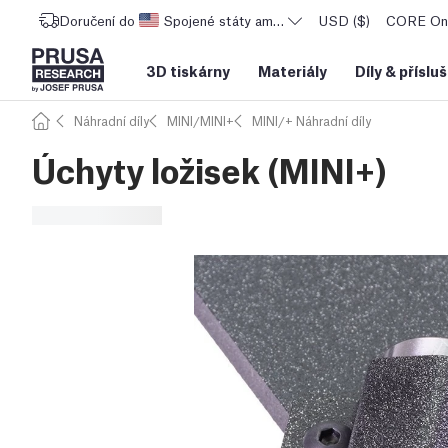
Doručení do
Spojené státy americké
USD ($)
CORE One
3D tiskárny
Materiály
Díly
&
příslu
Náhradní díly
MINI/MINI+
MINI/+ Náhradní díly
Úchyty ložisek (MINI+)