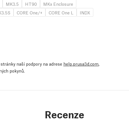
MK3.5
HT90
MKx Enclosure
3.5S
CORE One/+
CORE One L
INDX
te stránky naší podpory na adrese
help.prusa3d.com
,
ených pokynů.
Recenze