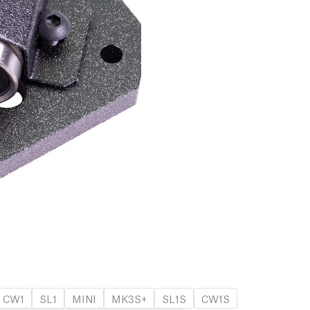
CW1
SL1
MINI
MK3S+
SL1S
CW1S