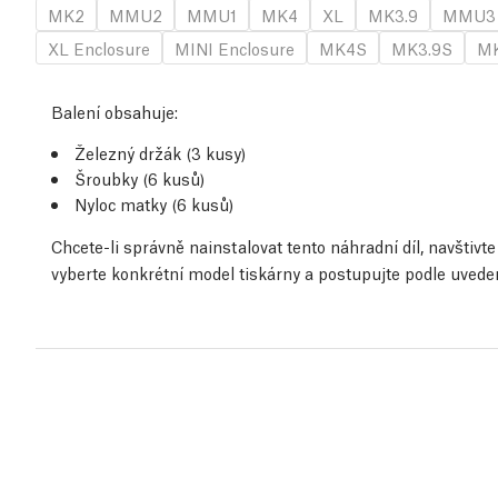
MK2
MMU2
MMU1
MK4
XL
MK3.9
MMU3
XL Enclosure
MINI Enclosure
MK4S
MK3.9S
MK
Balení obsahuje:
Železný držák (3 kusy)
Šroubky (6 kusů)
Nyloc matky (6 kusů)
Chcete-li správně nainstalovat tento náhradní díl, navštiv
vyberte konkrétní model tiskárny a postupujte podle uved