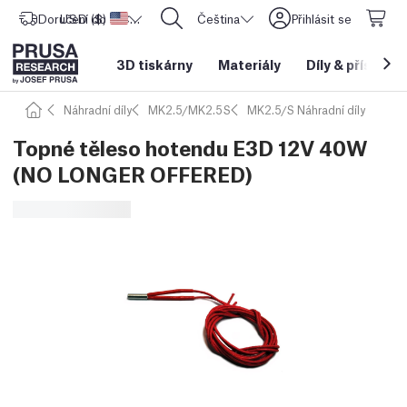
Doručení do
USD ($)
Spojené státy americké
CORE One L: Nyní skladem!
Čeština
Přihlásit se
3D tiskárny
Materiály
Díly
&
příslušen
Náhradní díly
MK2.5/MK2.5S
MK2.5/S Náhradní díly
Topné těleso hotendu E3D 12V 40W
(NO LONGER OFFERED)