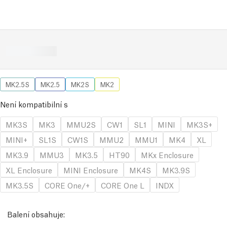
MK2.5S
MK2.5
MK2S
MK2
Není kompatibilní s
MK3S
MK3
MMU2S
CW1
SL1
MINI
MK3S+
MINI+
SL1S
CW1S
MMU2
MMU1
MK4
XL
MK3.9
MMU3
MK3.5
HT90
MKx Enclosure
XL Enclosure
MINI Enclosure
MK4S
MK3.9S
MK3.5S
CORE One/+
CORE One L
INDX
Balení obsahuje: