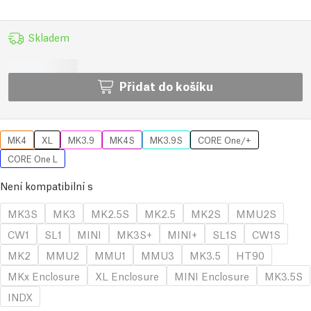
Skladem
Přidat do košíku
MK4
XL
MK3.9
MK4S
MK3.9S
CORE One/+
CORE One L
Není kompatibilní s
MK3S
MK3
MK2.5S
MK2.5
MK2S
MMU2S
CW1
SL1
MINI
MK3S+
MINI+
SL1S
CW1S
MK2
MMU2
MMU1
MMU3
MK3.5
HT90
MKx Enclosure
XL Enclosure
MINI Enclosure
MK3.5S
INDX