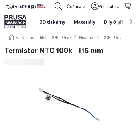
Doručení do
USD ($)
Spojené státy americké
CORE One L: Nyní skladem!
Čeština
Přihlásit se
3D tiskárny
Materiály
Díly
&
příslušen
Náhradní díly
CORE One/L
Nextruder
CORE One
Termistor NTC 100k - 115 mm