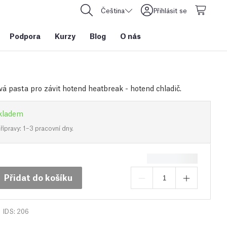
Čeština
Přihlásit se
Podpora
Kurzy
Blog
O nás
vá pasta pro závit hotend heatbreak - hotend chladič.
kladem
ípravy: 1–3 pracovní dny.
Přidat do košíku
IDS: 206