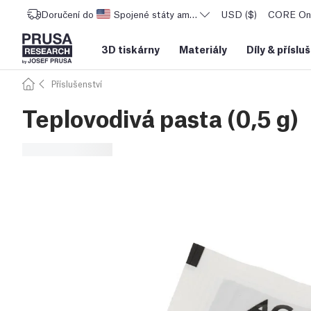
Doručení do
Spojené státy americké
USD ($)
CORE One
3D tiskárny
Materiály
Díly
&
příslu
Příslušenství
Teplovodivá pasta (0,5 g)