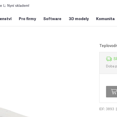
 L: Nyní skladem!
šenství
Pro firmy
Software
3D modely
Komunita
Teplovodi
S
Doba př
|
IDF: 3893