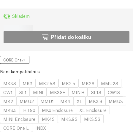
Skladem
Přidat do košíku
CORE One/+
Není kompatibilní s
MK3S
MK3
MK2.5S
MK2.5
MK2S
MMU2S
CW1
SL1
MINI
MK3S+
MINI+
SL1S
CW1S
MK2
MMU2
MMU1
MK4
XL
MK3.9
MMU3
MK3.5
HT90
MKx Enclosure
XL Enclosure
MINI Enclosure
MK4S
MK3.9S
MK3.5S
CORE One L
INDX