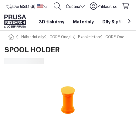
Doručení do
USD ($)
Spojené státy americké
CORE One L: Nyní skladem!
Čeština
Přihlásit se
3D tiskárny
Materiály
Díly
&
příslušen
Náhradní díly
CORE One/L
Exoskeleton
CORE One
SPOOL HOLDER