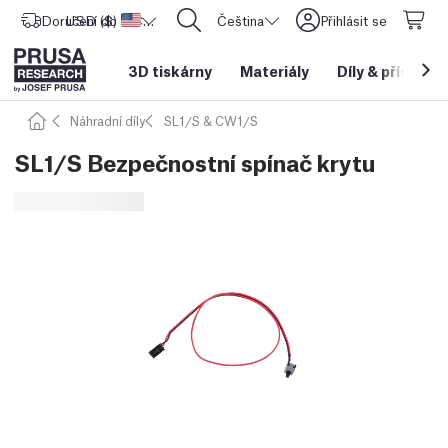
Doručení do
USD ($)
Spojené státy americké
CORE One L: Nyní skladem!
Čeština
Přihlásit se
3D tiskárny
Materiály
Díly
&
příslušen
Náhradní díly
SL1/S & CW1/S
SL1/S Bezpečnostní spínač krytu