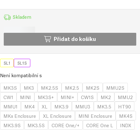
Skladem
Přidat do košíku
SL1
SL1S
Není kompatibilní s
MK3S
MK3
MK2.5S
MK2.5
MK2S
MMU2S
CW1
MINI
MK3S+
MINI+
CW1S
MK2
MMU2
MMU1
MK4
XL
MK3.9
MMU3
MK3.5
HT90
MKx Enclosure
XL Enclosure
MINI Enclosure
MK4S
MK3.9S
MK3.5S
CORE One/+
CORE One L
INDX