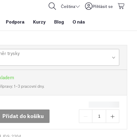
Čeština
Přihlásit se
Podpora
Kurzy
Blog
O nás
ěr trysky
kladem
ípravy: 1–3 pracovní dny.
Přidat do košíku
|
IDS: 2204