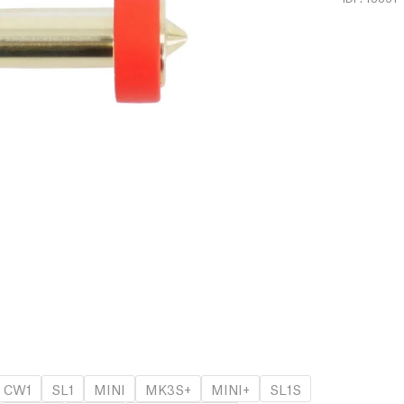
CW1
SL1
MINI
MK3S+
MINI+
SL1S