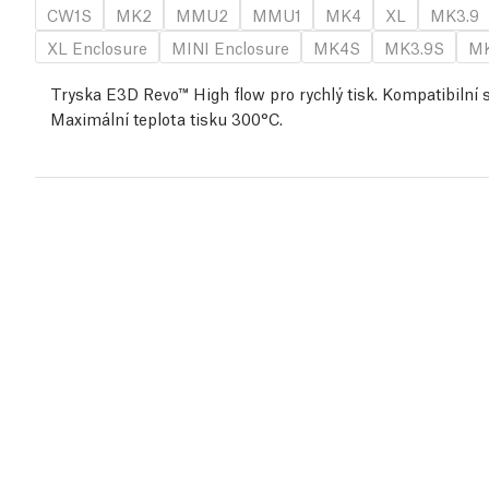
CW1S
MK2
MMU2
MMU1
MK4
XL
MK3.9
XL Enclosure
MINI Enclosure
MK4S
MK3.9S
MK
Tryska E3D Revo™ High flow pro rychlý tisk. Kompatibilní 
Maximální teplota tisku 300°C.