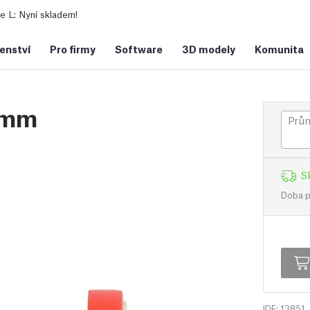
 L: Nyní skladem!
šenství
Pro firmy
Software
3D modely
Komunita
.4mm
Prům
S
Doba př
IDF: 13851