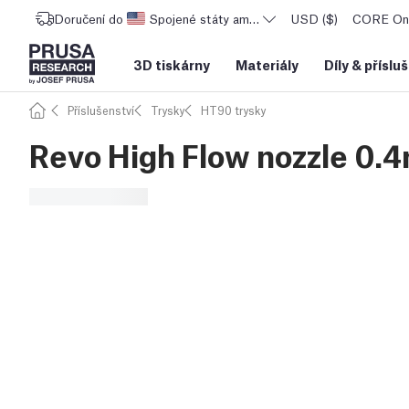
Doručení do
Spojené státy americké
USD ($)
CORE One
3D tiskárny
Materiály
Díly
&
příslu
Příslušenství
Trysky
HT90 trysky
Revo High Flow nozzle 0