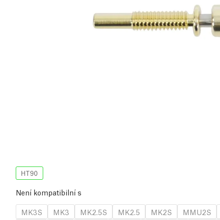
HT90
Není kompatibilní s
MK3S
MK3
MK2.5S
MK2.5
MK2S
MMU2S