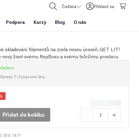
Čeština
Přihlásit se
Podpora
Kurzy
Blog
O nás
vé skladování filamentů na zcela novou úroveň, GET LIT!
 nový život svému RepBoxu a svému tvůrčímu prostoru.
kladem
ípravy: 1–3 pracovní dny.
%
Přidat do košíku
|
IDS: 1471