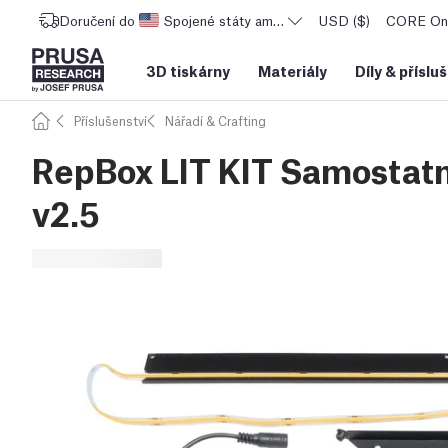
Doručení do
Spojené státy americké
USD ($)
CORE One
3D tiskárny
Materiály
Díly
&
příslu
Příslušenství
Nářadí & Crafting
RepBox LIT KIT Samostat
v2.5