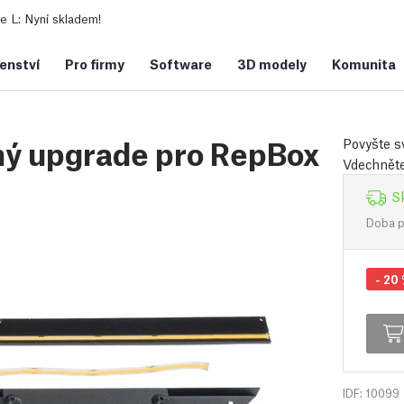
 L: Nyní skladem!
šenství
Pro firmy
Software
3D modely
Komunita
ný upgrade pro RepBox
Povyšte s
Vdechněte
S
Doba př
-
20
IDF: 10099