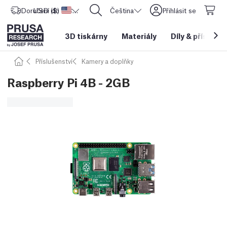
Doručení do
USD ($)
Spojené státy americké
CORE One L: Nyní skladem!
Čeština
Přihlásit se
3D tiskárny
Materiály
Díly
&
příslušen
Příslušenství
Kamery a doplňky
Raspberry Pi 4B - 2GB