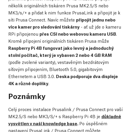
několik originálních tiskáren Prusa MK2.5/S nebo
MK3/s/+ a přidat k nim funkce PrusaLink a připojit je k
síti Prusa Connect. Navíc můžete
připojit jednu nebo
více kamer pro sledování tiskárny
- ať už jde o kameru
RPi připojenou
přes CSI nebo webovou kameru USB
.
Kromě připojení originálních tiskáren Prusa může
Raspberry Pi 4B fungovat jako levný a jednoduchý
stolní počítač, který je vybaven 2 nebo 4 GB RAM
(podle zvolené varianty), vestavěným bezdrátovým
síťovým připojením, Bluetooth 5.0, gigabitovým
Ethernetem a USB 3.0.
Deska podporuje dva displeje
4K a různé doplňky
.
Poznámky
Celý proces instalace Prusalink / Prusa Connect pro vaší
MK2.5/S nebo MK3/S/+ s Raspberry Pi 4B je
důkladně
vysvětlen v naší knowledge base
.
Po úspěšném
nastavení PrusaLink / Prusa Connect můžete