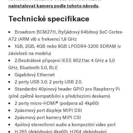
nainstalovat kameru podle tohoto návodu
.
Technické specifikace
Broadcom BCM2711, čtyřjádrový 64bitový SoC Cortex-
A72 (ARM v8) s frekvencí 1,8 GHz
1GB, 2GB, 4GB nebo 8GB LPDDR4-3200 SDRAM (v
závislosti na modelu)
2.Bezdrátové připojení IEEE 802.11ac 4 GHz a 5,0
GHz, Bluetooth 5.0, BLE
Gigabitový Ethernet
2 porty USB 3.0; 2 porty USB 2.0.
Standardní 40pinový header GPIO pro Raspberry Pi
(plně zpětně kompatibilní s předchozími deskami)
2 porty micro-HDMI® (podpora až 4kp60)
2pásmový port displeje MIPI DSI
2pásmový port kamery MIPI CSI
4pólový stereofonní audio a kompozitní video port
H.265 (dekódování 4kp60), H264 (dekódování