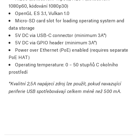
1080p60, kódování 1080p30)
OpenGL ES 3.1, Vulkan 1.0
Micro-SD card slot for loading operating system and
data storage
5V DC via USB-C connector (minimum 3A*)
5V DC via GPIO header (minimum 3A*)
Power over Ethernet (PoE) enabled (requires separate
PoE HAT)
Operating temperature: 0 – 50 stupňů C okolního
prostředí
*Kvalitní 2,5A napájecí zdroj lze použít, pokud navazující
.
periferie USB spotřebovávají celkem méně než 500 mA