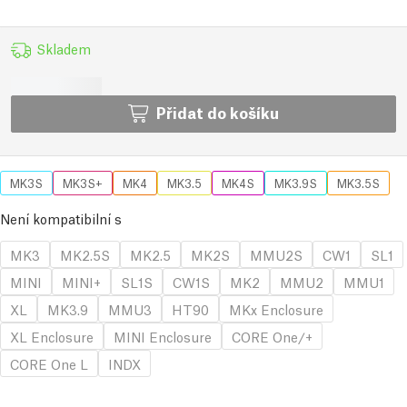
Skladem
Přidat do košíku
MK3S
MK3S+
MK4
MK3.5
MK4S
MK3.9S
MK3.5S
Není kompatibilní s
MK3
MK2.5S
MK2.5
MK2S
MMU2S
CW1
SL1
MINI
MINI+
SL1S
CW1S
MK2
MMU2
MMU1
XL
MK3.9
MMU3
HT90
MKx Enclosure
XL Enclosure
MINI Enclosure
CORE One/+
CORE One L
INDX