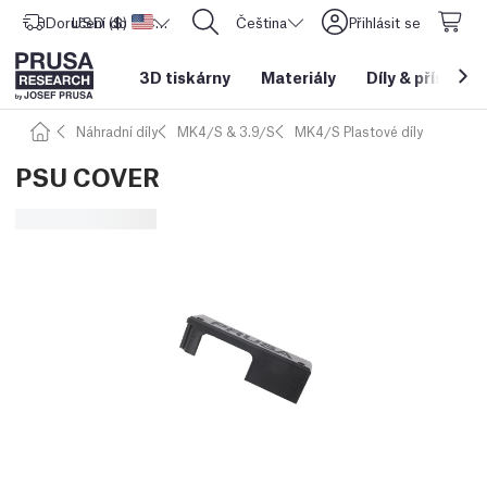
Doručení do
USD ($)
Spojené státy americké
CORE One L: Nyní skladem!
Čeština
Přihlásit se
3D tiskárny
Materiály
Díly
&
příslušen
Náhradní díly
MK4/S & 3.9/S
MK4/S Plastové díly
PSU COVER