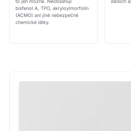
to jen možné. Neobsahují 
dalších a
bisfenol A, TPO, akryloylmorfolin 
(ACMO) ani jiné nebezpečné 
chemické látky.