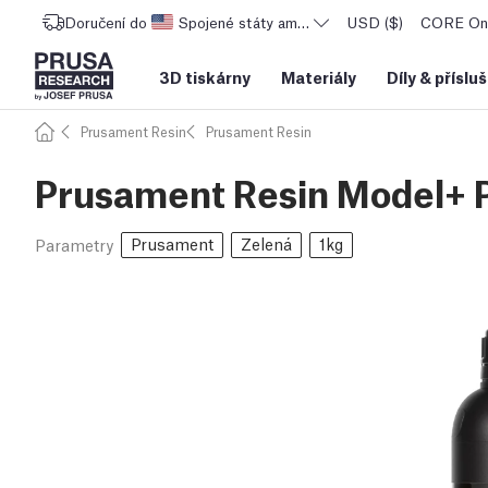
Doručení do
Spojené státy americké
USD ($)
CORE One
3D tiskárny
Materiály
Díly
&
příslu
Prusament Resin
Prusament Resin
Prusament Resin Model+ P
Prusament
Zelená
1kg
Parametry