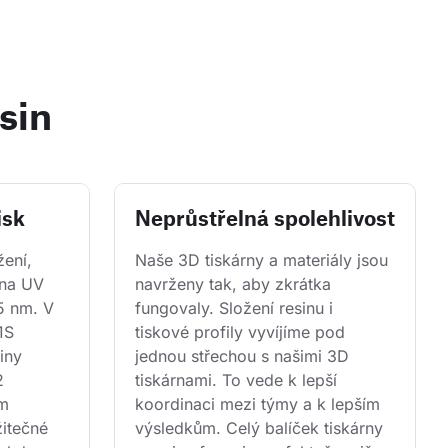
sin
isk
Neprůstřelná spolehlivost
ení, 
Naše 3D tiskárny a materiály jsou 
 na UV 
navrženy tak, aby zkrátka 
5 nm. V 
fungovaly. Složení resinu i 
1S 
tiskové profily vyvíjíme pod 
iny 
jednou střechou s našimi 3D 
2 
tiskárnami. To vede k lepší 
m 
koordinaci mezi týmy a k lepším 
žitečné 
výsledkům. Celý balíček tiskárny 