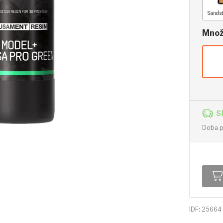
Sandst
Množ
S
Doba př
IDF: 25664