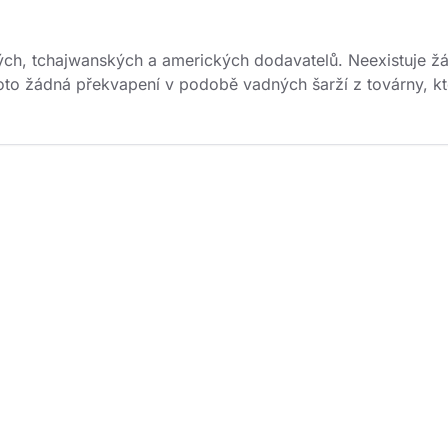
h, tchajwanských a amerických dodavatelů. Neexistuje žádn
oto žádná překvapení v podobě vadných šarží z továrny, kte