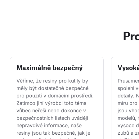
Pr
Maximálně bezpečný
Vysoká
Věříme, že resiny pro kutily by 
Prusamen
měly být dostatečně bezpečné 
spolehliv
pro použití v domácím prostředí. 
detaily. 
Zatímco jiní výrobci toto téma 
míru pro
vůbec neřeší nebo dokonce v 
jsou vho
bezpečnostních listech uvádějí 
modelů, f
nepravdivé informace, naše 
vysoce d
resiny jsou tak bezpečné, jak je 
zubů a z