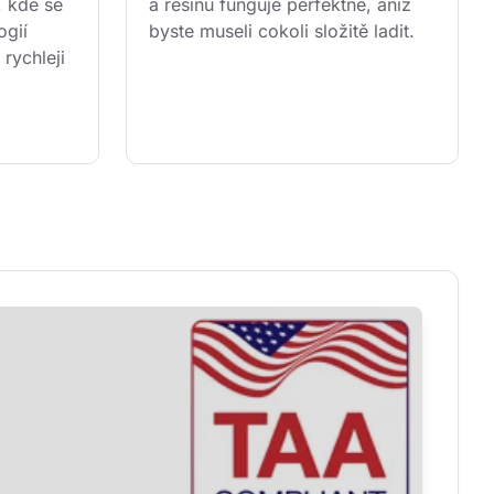
, kde se 
a resinu funguje perfektně, aniž 
gií 
byste museli cokoli složitě ladit.
ychleji 