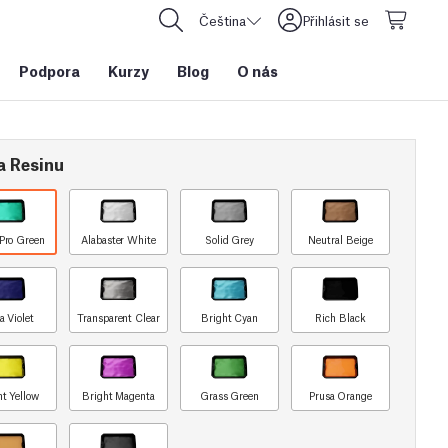
Čeština
Přihlásit se
Podpora
Kurzy
Blog
O nás
a Resinu
Pro Green
Alabaster White
Solid Grey
Neutral Beige
a Violet
Transparent Clear
Bright Cyan
Rich Black
ht Yellow
Bright Magenta
Grass Green
Prusa Orange