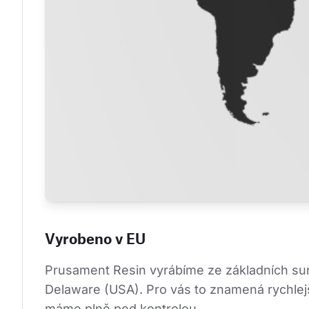
Vyrobeno v EU
Prusament Resin vyrábíme ze základních suro
Delaware (USA). Pro vás to znamená rychlejší
máme plně pod kontrolou.