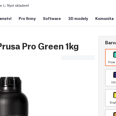
 L: Nyní skladem!
šenství
Pro firmy
Software
3D modely
Komunita
Barv
rusa Pro Green 1kg
Prusa 
Ultr
Brig