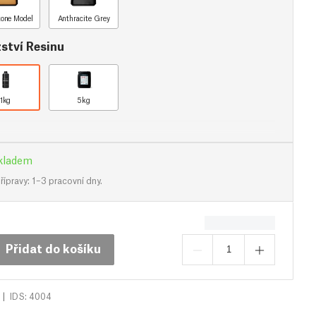
one Model
Anthracite Grey
ství Resinu
1kg
5kg
kladem
ípravy: 1–3 pracovní dny.
Přidat do košíku
|
IDS: 4004