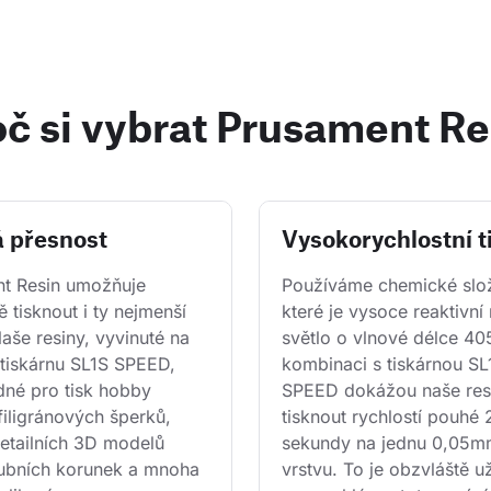
oč si vybrat Prusament Re
 přesnost
Vysokorychlostní t
t Resin umožňuje 
Používáme chemické slož
ě tisknout i ty nejmenší 
které je vysoce reaktivní
Naše resiny, vyvinuté na 
světlo o vlnové délce 40
 tiskárnu SL1S SPEED, 
kombinaci s tiskárnou SL
dné pro tisk hobby 
SPEED dokážou naše res
iligránových šperků, 
tisknout rychlostí pouhé 
etailních 3D modelů 
sekundy na jednu 0,05m
ubních korunek a mnoha 
vrstvu. To je obzvláště u