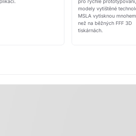
plikací.
pro rychlé prototypování
modely vytištěné technolo
MSLA vytisknou mnohem r
než na běžných FFF 3D 
tiskárnách.