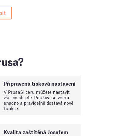
pit
Prusa?
Připravená tisková nastavení
V PrusaSliceru můžete nastavit
vše, co chcete. Používá se velmi
snadno a pravidelně dostává nové
funkce.
Kvalita zaštítěná Josefem