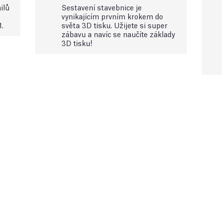
ilů
Sestavení stavebnice je
vynikajícím prvním krokem do
1.
světa 3D tisku. Užijete si super
zábavu a navíc se naučíte základy
3D tisku!