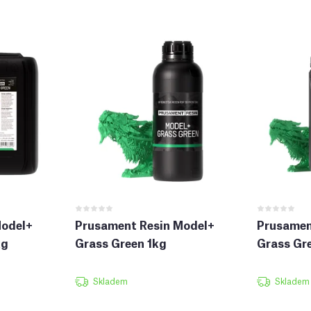
Model+
Prusament Resin Model+
Prusamen
kg
Grass Green 1kg
Grass Gr
Skladem
Skladem