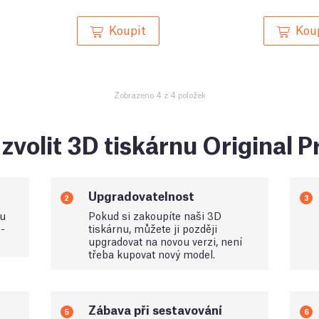
Koupit
Kou
Zobrazeno 4 z 4 položek
zvolit 3D tiskárnu Original 
Upgradovatelnost
2
3
ou
Pokud si zakoupíte naši 3D
-
tiskárnu, můžete ji později
upgradovat na novou verzi, není
třeba kupovat nový model.
Zábava při sestavování
5
6