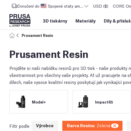
Doručení do
Spojené státy americké
USD ($)
CORE One
3D tiskárny
Materiály
Díly
&
příslu
Prusament Resin
Prusament Resin
Projděte si naši nabídku resinů pro 3D tisk - naše produkty na
všestrannost pro všechny vaše projekty. Ať už pracujete na 
dílech, naše vysoce kvalitní resiny poskytují jak vynikající p
Model+
Impact65
Výrobce
Barva Resinu
:
Zelená
Filtr podle