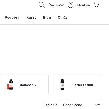
Čeština
Přihlásit se
Podpora
Kurzy
Blog
O nás
BioBased60
Čističe resinu
Řadit dle