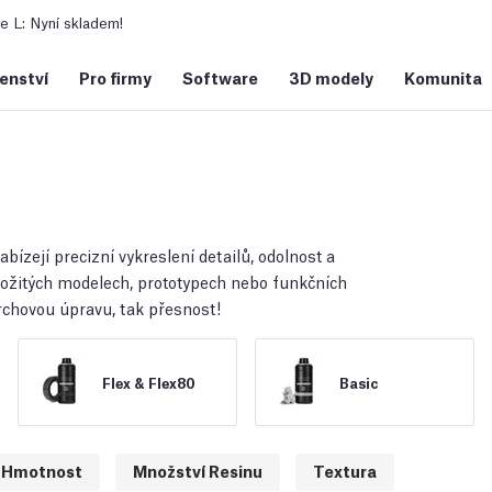
 L: Nyní skladem!
šenství
Pro firmy
Software
3D modely
Komunita
bízejí precizní vykreslení detailů, odolnost a
složitých modelech, prototypech nebo funkčních
ovrchovou úpravu, tak přesnost!
Flex & Flex80
Basic
Hmotnost
Množství Resinu
Textura