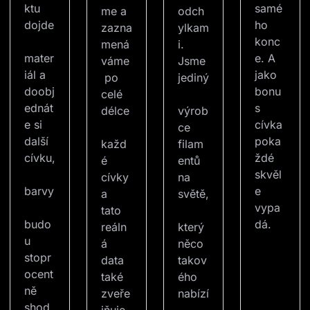
ktu 
samé
me a 
odch
dojde
ho 
zazna
ylkam
konc
mená
i. 
mater
e. A 
váme
Jsme 
iál a 
jako 
 po 
jediný
doobj
bonu
celé 
ednát
s 
délce
výrob
e si 
cívka 
ce 
další 
poka
každ
filam
cívku,
ždé 
é 
entů 
skvěl
cívky 
na 
barvy
e 
a 
světě,
vypa
tato 
budo
dá.
reáln
který 
u 
á 
něco 
stopr
data 
takov
ocent
také 
ého 
ně 
zveře
nabízí
shod