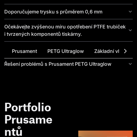
Doporučujeme trysku s průměrem 0,6 mm
Očekávejte zvýšenou míru opotřebení PTFE trubiček
i tvrzených komponentů tiskárny.
Před použitím filament vysušte (volitelné)
Prusament
PETG Ultraglow
Základní vlastnost
Řešení problémů s Prusament PETG Ultraglow
Portfolio
Prusame
ntů