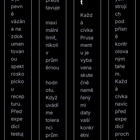
předs
t
pevn
strojí
tavuje
ě 
ch 
Každ
vázán
pod 
maxi
á 
a na 
přísn
mální 
cívka 
zdok
ě 
limit, 
Prusa
umen
kontr
nikoli
ment
tovan
olova
v 
u je 
ou 
ným 
prům
vyba
spekt
tahe
ěrnou
vena 
rosko
m. 
skute
picko
Každ
hodn
čně 
u 
á 
otu. 
namě
recep
cívka 
Když 
řený
turu. 
navíc 
uvádí
mi 
Před 
před 
me 
daty 
expe
expe
tolera
vaší 
dicí 
dicí 
nci 
konkr
testuj
proch
prům
étní 