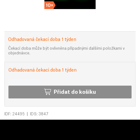
Odhadovaná čekací doba 1 týden
Čekací doba může být ovlivněna případnými dalšími položkami v
objednávce.
Odhadovaná čekací doba 1 týden
Přidat do košíku
|
IDF: 24495
IDS: 3847