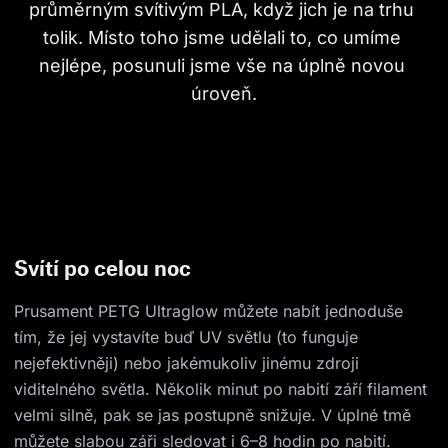
průměrným svítivým PLA, když jich je na trhu 
tolik. Místo toho jsme udělali to, co umíme 
nejlépe, posunuli jsme vše na úplně novou 
úroveň.
Svítí po celou noc
Prusament PETG Ultraglow můžete nabít jednoduše
tím, že jej vystavíte buď UV světlu (to funguje
nejefektivněji) nebo jakémukoliv jinému zdroji
viditelného světla. Několik minut po nabití září filament
velmi silně, pak se jas postupně snižuje. V úplné tmě
můžete slabou záři sledovat i 6–8 hodin po nabití.