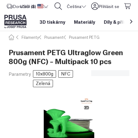
Doručení do
USD ($)
Spojené státy americké
CORE One L: Nyní skladem!
Čeština
Přihlásit se
3D tiskárny
Materiály
Díly
&
příslušen
Filamenty
Prusament
Prusament PETG
Prusament PETG Ultraglow Green
800g (NFC) – Multipack 10 pcs
10x800g
NFC
Parametry
Zelená