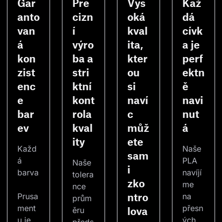
Gar
Pre
Vys
Kaž
anto
cizn
oká
dá
van
í
kval
cívk
á
výro
ita,
a je
kon
ba a
kter
perf
zist
stri
ou
ektn
enc
ktní
si
ě
e
kont
naví
navi
bar
rola
c
nut
ev
kval
můž
á
ity
ete
Každ
Naše 
sam
á 
PLA 
Naše 
i
barva
navíjí
tolera
zko
me 
nce 
ntro
Prusa
na 
prům
ment
přesn
lova
ěru 
u je 
ých 