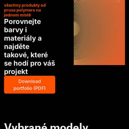
všechny produkty od
prusa polymers na
jednom místě
Porovnejte
barvy i
materiály a
najděte
takové, které
se hodí pro váš
projekt
Download
portfolio (PDF)
Vybrané modely