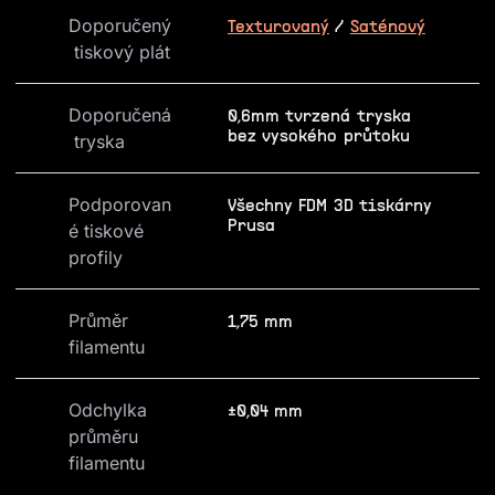
Doporučený
Texturovaný
/
Saténový
 tiskový plát
Doporučená
0,6mm tvrzená tryska
bez vysokého průtoku
 tryska
Podporovan
Všechny FDM 3D tiskárny
Prusa
é tiskové 
profily
Průměr 
1,75 mm
filamentu
Odchylka 
±0,04 mm
průměru 
filamentu