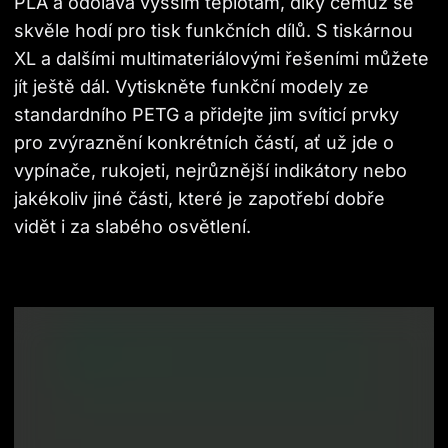
PLA a odolává vyšším teplotám, díky čemuž se 
skvěle hodí pro tisk funkčních dílů. S tiskárnou 
XL a dalšími multimateriálovými řešeními můžete 
jít ještě dál. Vytiskněte funkční modely ze 
standardního PETG a přidejte jim svíticí prvky 
pro zvýraznění konkrétních částí, ať už jde o 
vypínače, rukojeti, nejrůznější indikátory nebo 
jakékoliv jiné části, které je zapotřebí dobře 
vidět i za slabého osvětlení.