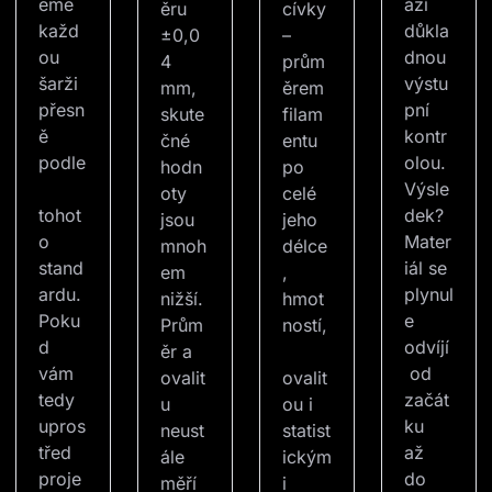
eme 
ází 
ěru 
cívky 
každ
důkla
±0,0
– 
ou 
dnou 
4 
prům
šarži 
výstu
mm, 
ěrem 
přesn
pní 
skute
filam
ě 
kontr
čné 
entu 
podle
olou. 
hodn
po 
Výsle
oty 
celé 
tohot
dek? 
jsou 
jeho 
o 
Mater
mnoh
délce
stand
iál se 
em 
, 
ardu. 
plynul
nižší. 
hmot
Poku
e 
Prům
ností,
d 
odvíjí
ěr a 
vám 
 od 
ovalit
ovalit
tedy 
začát
u 
ou i 
upros
ku 
neust
statist
třed 
až 
ále 
ickým
proje
do 
měří
i 