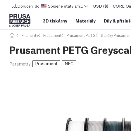
Doručení do
Spojené státy americké
USD ($)
CORE One
3D tiskárny
Materiály
Díly
&
příslu
Filamenty
Prusament
Prusament PETG
Balíčky Prusame
Prusament PETG Greysca
Prusament
NFC
Parametry