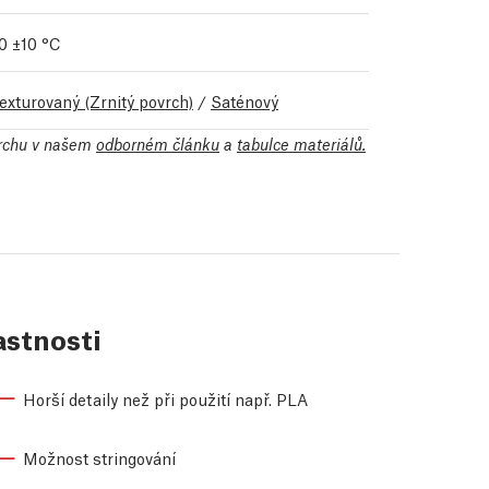
0 ±10 °C
exturovaný (Zrnitý povrch)
/
Saténový
vrchu v našem
odborném článku
a
tabulce materiálů.
astnosti
Horší detaily než při použití např. PLA
Možnost stringování