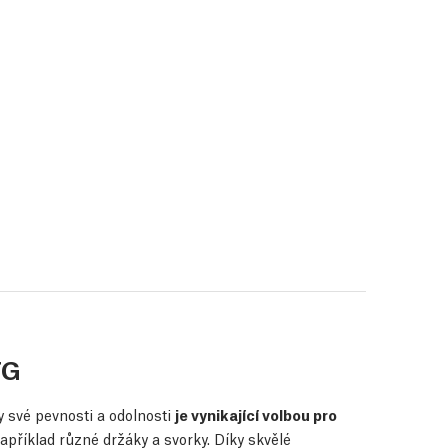
TG
 své pevnosti a odolnosti
je vynikající volbou pro
například různé držáky a svorky. Díky skvělé