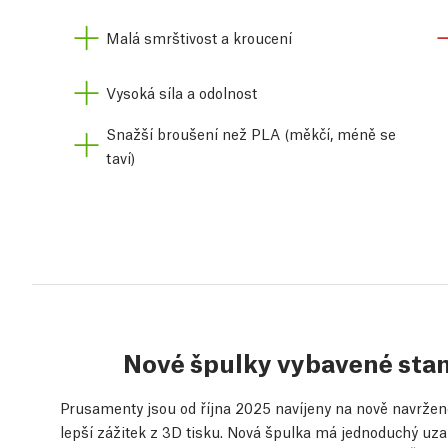
Malá smrštivost a kroucení
Vysoká síla a odolnost
Snažší broušení než PLA (měkčí, méně se
taví)
Nové špulky vybavené st
Prusamenty jsou od října 2025 navíjeny na nově navržené 
lepší zážitek z 3D tisku. Nová špulka má jednoduchý u