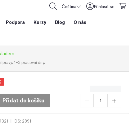
Čeština
Přihlásit se
Podpora
Kurzy
Blog
O nás
kladem
ípravy: 1–3 pracovní dny.
%
Přidat do košíku
|
4321
IDS: 2891