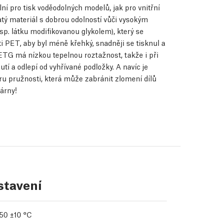
ní pro tisk voděodolných modelů, jak pro vnitřní
atý materiál s dobrou odolností vůči vysokým
p. látku modifikovanou glykolem), který se
i PET, aby byl méně křehký, snadněji se tisknul a
PETG má nízkou tepelnou roztažnost, takže i při
tí a odlepí od vyhřívané podložky. A navíc je
u pružnosti, která může zabránit zlomení dílů
árny!
stavení
50 ±10 °C