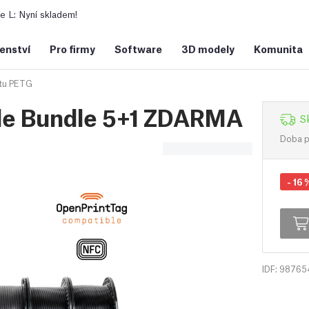
 L: Nyní skladem!
šenství
Pro firmy
Software
3D modely
Komunita
ntu PETG
le Bundle 5+1 ZDARMA
S
Doba př
-
16
IDF: 98765