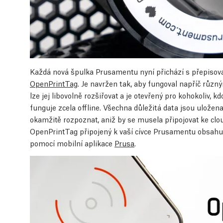
Každá nová špulka Prusamentu nyní přichází s přepisov
OpenPrintTag
. Je navržen tak, aby fungoval napříč růz
lze jej libovolně rozšiřovat a je otevřený pro kohokoliv, kd
funguje zcela offline. Všechna důležitá data jsou uložen
okamžitě rozpoznat, aniž by se musela připojovat ke cloud
OpenPrintTag připojený k vaší cívce Prusamentu obsahuje
pomocí mobilní aplikace
Prusa
.