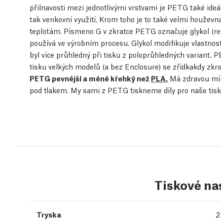
přilnavosti mezi jednotlivými vrstvami je PETG také ideál
tak venkovní využití. Krom toho je to také velmi houževn
teplotám. Písmeno G v zkratce PETG označuje glykol (res
používá ve výrobním procesu. Glykol modifikuje vlastnost
byl více průhledný při tisku z poloprůhledných variant. 
tisku velkých modelů (a bez Enclosure) se zřídkakdy zkrou
PETG pevnější a méně křehký než
PLA.
Má zdravou mír
pod tlakem. My sami z PETG tiskneme díly pro naše tisk
Tiskové na
Tryska
2