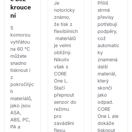
Je 
Příliš 
krouce
notoricky 
strmé 
ní
známo, 
převisy 
že tisk z 
potřebují 
S 
flexibilních
podpěry, 
komorou 
 materiálů 
což 
vyhřátou 
je velmi 
automatic
na 60 °C 
obtížný. 
ky 
můžete 
Nikoliv 
znamená 
snadno 
však s 
další 
tisknout i 
CORE 
materiál, 
z 
One L. 
který 
pokročilýc
Stačí 
skončí 
h 
přepnout 
jako 
materiálů, 
senzor do 
odpad. 
jako jsou 
režimu 
CORE 
ASA, 
pro 
One L ale 
ABS, PC, 
zavádění 
dokáže 
PA a 
flexu, 
tisknout 