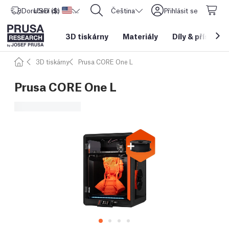
Doručení do
USD ($)
Spojené státy americké
CORE One L: Nyní skladem!
Čeština
Přihlásit se
3D tiskárny
Materiály
Díly
&
příslušen
3D tiskárny
Prusa CORE One L
Prusa CORE One L