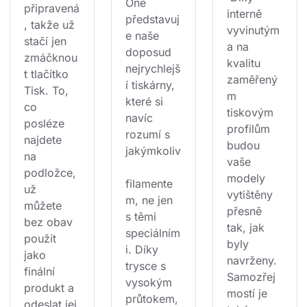
One 
připravená
interně 
představuj
, takže už 
vyvinutým 
e naše 
stačí jen 
a na 
doposud 
zmáčknou
kvalitu 
nejrychlejš
t tlačítko 
zaměřený
í tiskárny, 
Tisk. To, 
m 
které si 
co 
tiskovým 
navíc 
posléze 
profilům 
rozumí s 
najdete 
budou 
jakýmkoliv
na 
vaše 
podložce, 
modely 
filamente
už 
vytištěny 
m, ne jen 
můžete 
přesně 
s těmi 
bez obav 
tak, jak 
speciálním
použít 
byly 
i. Díky 
jako 
navrženy. 
trysce s 
finální 
Samozřej
vysokým 
produkt a 
mostí je 
průtokem, 
odeslat jej 