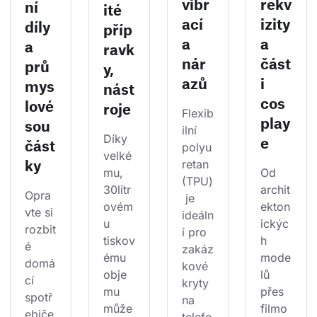
vibr
rekv
ní
ité
ací
izity
díly
příp
a
a
a
ravk
nár
část
prů
y,
azů
i
mys
nást
cos
lové
roje
Flexib
play
sou
ilní 
Díky 
e
část
polyu
velké
ky
retan 
mu, 
Od 
(TPU)
30litr
archit
Opra
 je 
ovém
ekton
vte si 
ideáln
u 
ickýc
rozbit
í pro 
tiskov
h 
é 
zakáz
ému 
mode
domá
kové 
obje
lů 
cí 
kryty 
mu 
přes 
spotř
na 
může
filmo
ebiče