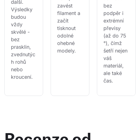
další. 
zavést 
bez 
Výsledky 
filament a 
podpěr i 
budou 
začít 
extrémní 
vždy 
tisknout 
převisy 
skvělé - 
odolné 
(až do 75 
bez 
ohebné 
°), čímž 
prasklin, 
modely.
šetří nejen 
zvednutýc
váš 
h rohů 
materiál, 
nebo 
ale také 
kroucení.
čas.
Recenze od