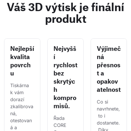
Váš 3D výtisk je finální
produkt
Nejlepší
Nejvyšš
Výjimeč
kvalita
í
ná
povrch
rychlost
přesnos
u
bez
t a
skrytýc
opakov
Tiskárna 
h
atelnost
k vám 
kompro
dorazí 
Co si 
misů.
zkalibrova
navrhnete,
ná, 
 to i 
Řada 
otestovan
dostanete.
CORE 
á a 
 Díky 