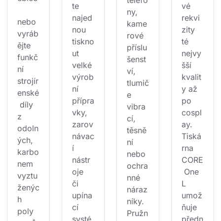
telefo
te 
vé 
ny, 
najed
rekvi
nebo 
kame
nou 
zity 
vyráb
rové 
tiskno
té 
ějte 
příslu
ut 
nejvy
funkč
šenst
velké 
šší 
ní 
ví, 
výrob
kvalit
strojír
tlumič
ní 
y až 
enské
e 
přípra
po 
 díly 
vibra
vky, 
cospl
z 
cí, 
zarov
ay. 
odoln
těsně
návac
Tiská
ých, 
ní 
í 
rna 
karbo
nebo 
nástr
CORE
nem 
ochra
oje 
 One 
vyztu
nné 
či 
L 
ženýc
náraz
upína
umož
h 
níky. 
cí 
ňuje 
poly
Pružn
systé
předn