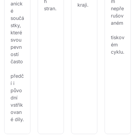
h 
m 
anick
kraji.
stran.
nepře
é 
rušov
součá
aném
stky, 
které 
tiskov
svou 
ém 
pevn
cyklu.
ostí 
často
předč
í i 
půvo
dní 
vstřik
ovan
é díly.