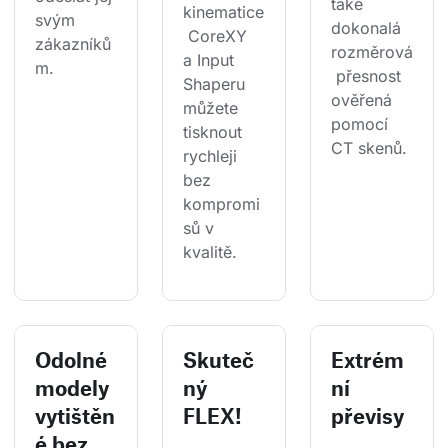
také 
kinematice
svým 
dokonalá 
 CoreXY 
zákazníků
rozměrová
a Input 
m.
 přesnost 
Shaperu 
ověřená 
můžete 
pomocí 
tisknout 
CT skenů.
rychleji 
bez 
kompromi
sů v 
kvalitě.
Odolné
Skuteč
Extrém
modely
ný
ní
vytištěn
FLEX!
převisy
é bez