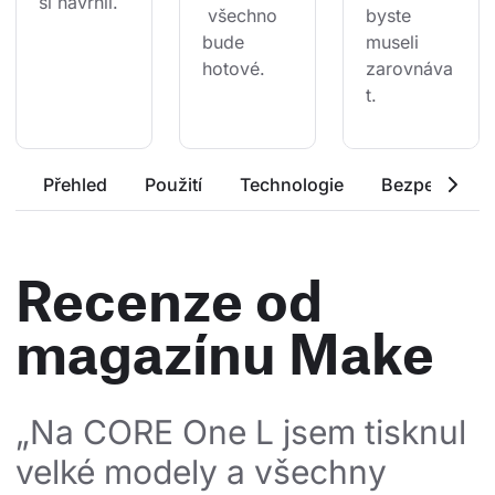
si navrhli.
 všechno 
byste 
bude 
museli 
hotové.
zarovnáva
t.
Přehled
Použití
Technologie
Bezpečnost a 
Recenze od
magazínu Make
„Na CORE One L jsem tisknul 
velké modely a všechny 