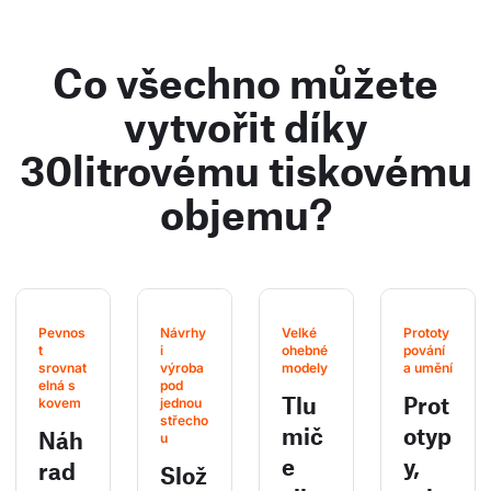
Co všechno můžete
vytvořit díky
30litrovému tiskovému
objemu?
Pevnos
Návrhy 
Velké 
Prototy
t 
i 
ohebné 
pování 
srovnat
výroba 
modely
a umění
elná s 
pod 
Tlu
Prot
kovem
jednou 
střecho
mič
otyp
Náh
u
e
y,
rad
Slož