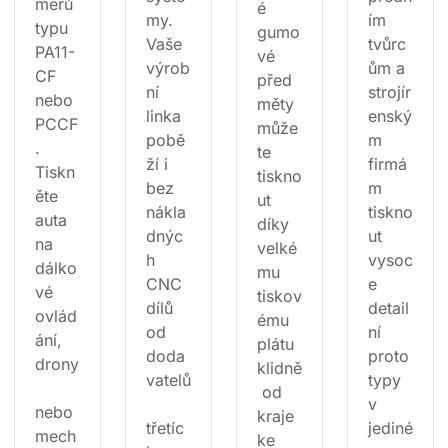
merů 
é 
my. 
ím 
typu 
gumo
Vaše 
tvůrc
PA11-
vé 
výrob
ům a 
CF 
před
ní 
strojír
nebo 
měty 
linka 
enský
PCCF
může
pobě
m 
. 
te 
ží i 
firmá
Tiskn
tiskno
bez 
m 
ěte 
ut 
nákla
tiskno
auta 
díky 
dnýc
ut 
na 
velké
h 
vysoc
dálko
mu 
CNC 
e 
vé 
tiskov
dílů 
detail
ovlád
ému 
od 
ní 
ání, 
plátu 
doda
proto
drony
klidně
vatelů
typy 
 od 
v 
nebo 
kraje 
třetíc
jediné
mech
ke 