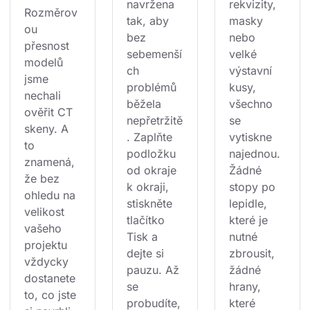
navržena 
rekvizity, 
Rozměrov
tak, aby 
masky 
ou 
bez 
nebo 
přesnost 
sebemenší
velké 
modelů 
ch 
výstavní 
jsme 
problémů 
kusy, 
nechali 
běžela 
všechno 
ověřit CT 
nepřetržitě
se 
skeny. A 
. Zaplňte 
vytiskne 
to 
podložku 
najednou. 
znamená, 
od okraje 
Žádné 
že bez 
k okraji, 
stopy po 
ohledu na 
stiskněte 
lepidle, 
velikost 
tlačítko 
které je 
vašeho 
Tisk a 
nutné 
projektu 
dejte si 
zbrousit, 
vždycky 
pauzu. Až 
žádné 
dostanete 
se 
hrany, 
to, co jste 
probudíte,
které 