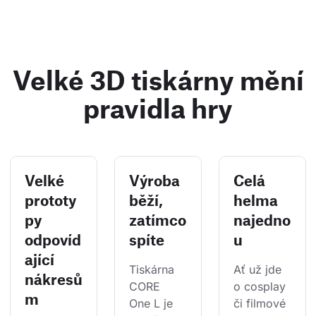
Velké 3D tiskárny mění
pravidla hry
Velké
Výroba
Celá
prototy
běží,
helma
py
zatímco
najedno
odpovíd
spíte
u
ající
Tiskárna 
Ať už jde 
nákresů
CORE 
o cosplay 
m
One L je 
či filmové 