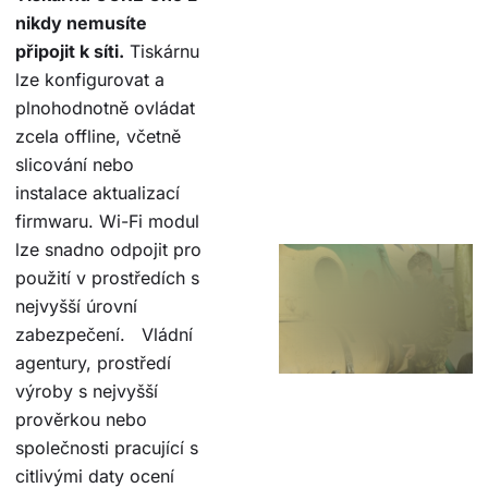
nikdy nemusíte
připojit k síti.
Tiskárnu
lze konfigurovat a
plnohodnotně ovládat
zcela offline, včetně
slicování nebo
instalace aktualizací
firmwaru. Wi-Fi modul
lze snadno odpojit pro
použití v prostředích s
nejvyšší úrovní
zabezpečení. Vládní
agentury, prostředí
výroby s nejvyšší
prověrkou nebo
společnosti pracující s
citlivými daty ocení